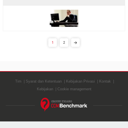
1
2
Tim
Syarat dan Ketentuan
Kebijakan Privasi
Kontak
Kebijakan
Cookie management