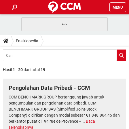
MENU
HALAMAN UTAMA
TIDAK BISA AKSES 192.168.1.1
BERHENTI LANGGANAN NETFLIX
HOW-TO
Ensiklopedia
APLIKASI NONTON FILM & SERI
RESET GMAIL
SAFE MODE ANDROID
RESET CLASH OF CLANS
DOWNLOAD
BUAT AKUN TIKTOK
APLIKASI VIDEO-CALL
KODE RAHASIA NETFLIX
ADOBE PREMIERE PRO
INSTAGRAM UNTUK PC
FORUM
Hasil
1 - 20
dari total
19
TEWAS HOLDEM UNTUK IPHONE
Lupa Password Gmail
WiFi Tidak Berfungsi
ENSIKLOPEDIA
Pengolahan Data Pribadi - CCM
Reset Akun Facebook yang di-Hack
Front Office dan Back Office
OOP - Data Enkapsulasi
CCM BENCHMARK GROUP bertanggung jawab untuk
Jenis-jenis Network atau Jaringan
pengumpulan dan pengolahan data pribadi. CCM
BENCHMARK GROUP SAS (Simplified Joint-Stock
Company) didirikan dengan modal sebesar €1.848.864,45 dan
berkantor pusat di: 94 rue de Provence –...
Baca
selengkapnya