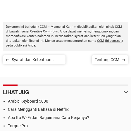
Dokumen ini berjudul « CCM – Mengenai Kami », dipublikasikan oleh pihak CCM
di bawah lisensi
Creative Commons
. Anda dapat menyalin, menggunakan, dan
memodifikasi konten halaman ini berdasarkan syarat dan ketentuan yang telah
ditetapkan oleh lisensi ini. Mohon tetap mencantumkan nama
CCM
(
id.ccm.net
)
pada publikasi Anda.
Syarat dan Ketentuan
Tentang CCM
Umum CCM.net
LIHAT JUG
Arabic Keyboard 5000
Cara Mengganti Bahasa di Netflix
Apa Itu Wi-Fi dan Bagaimana Cara Kerjanya?
Torque Pro