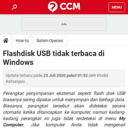
MENU
HALAMAN UTAMA
TIDAK BISA AKSES 192.168.1.1
BERHENTI LANGGANAN NETFLIX
HOW-TO
How-to
Sistem Operasi
APLIKASI NONTON FILM & SERI
RESET GMAIL
SAFE MODE ANDROID
RESET CLASH OF CLANS
DOWNLOAD
Flashdisk USB tidak terbaca di
BUAT AKUN TIKTOK
APLIKASI VIDEO-CALL
KODE RAHASIA NETFLIX
Windows
ADOBE PREMIERE PRO
INSTAGRAM UNTUK PC
FORUM
TEWAS HOLDEM UNTUK IPHONE
Update terbaru pada
23 Juli 2020 pukul 01:52
oleh
Kholid
Lupa Password Gmail
WiFi Tidak Berfungsi
ENSIKLOPEDIA
Rafsanjani
.
Reset Akun Facebook yang di-Hack
Front Office dan Back Office
OOP - Data Enkapsulasi
Perangkat penyimpanan eksternal seperti flash disk USB
biasanya sering dipakai untuk menyimpan dan berbagi data.
Jenis-jenis Network atau Jaringan
Biasanya, perangkat tersebut akan dideteksi secara
otomatis ketika ditancapkan ke komputer, namun kadang-
kadang perangkat ini juga tidak terdeteksi di menu
My
Computer
. Jika komputer Anda tidak mengenali