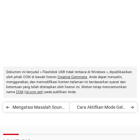
Dokumen ini berjudul « Flashdisk USB tidak terbaca di Windows », dipublikasikan
oleh pihak CCM di bawah lisensi
Creative Commons
. Anda dapat menyalin,
menggunakan, dan memodifikasi konten halaman ini berdasarkan syarat dan
ketentuan yang telah ditetapkan oleh lisensi ini. Mohon tetap mencantumkan
nama
CCM
(
id.ccm.net
) pada publikasi Anda.
Mengatasi Masalah Sound
Cara Aktifkan Mode Gelap
Pada Windows 10
Google Chrome di Windows
dan MacOS