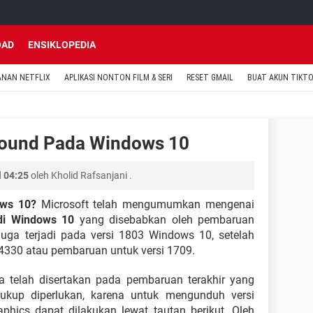
OAD
ENSIKLOPEDIA
ANAN NETFLIX
APLIKASI NONTON FILM & SERI
RESET GMAIL
BUAT AKUN TIKT
Sound Pada Windows 10
l 04:25
oleh
Kholid Rafsanjani
.
ows 10?
Microsoft telah mengumumkan mengenai
di Windows 10
yang disebabkan oleh pembaruan
juga terjadi pada versi 1803 Windows 10, setelah
330 atau pembaruan untuk versi 1709.
a telah disertakan pada pembaruan terakhir yang
 cukup diperlukan, karena untuk mengunduh versi
aphics dapat dilakukan lewat tautan berikut. Oleh