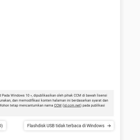
 Pada Windows 10 », dipublikasikan oleh pihak CCM di bawah lisensi
unakan, dan memodifikasi konten halaman ini berdasarkan syarat dan
ni. Mohon tetap mencantumkan nama
CCM
(
id.ccm.net
) pada publikasi
D)
Flashdisk USB tidak terbaca di Windows