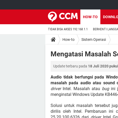
HOW-TO
DOWNL
TIDAK BISA AKSES 192.168.1.1
BERHENTI LANGG
How-to
Sistem Operasi
Mengatasi Masalah 
Update terbaru pada
18 Juli 2020 puku
Audio tidak berfungsi pada Wind
masalah pada audio atau sound 
driver
Intel. Masalah atau
bug
ini 
menginstal Windows Update KB4464
Solusi untuk masalah tersebut jug
dirilis oleh Intel. Pembaruan ini
25.20.100.6326 dari
driver
Intel Gr