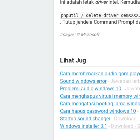
Ini adalah letak
driver
Intel. Kemudi
pnputil / delete-driver oemXXXX
. Tutup jendela Command Prompt 
Images: © Microsoft.
Lihat Jug
Cara membenarkan audio gom player
Sound windows error
- Jawaban ter
Problemi audio windows 10
- Jawab
Cara menghapus virtual memory wi
Cara mengatasi booting lama wind
Cara hapus password windows 10
-
Startup sound changer
-
Download -
Windows installer 3.1
-
Download - S