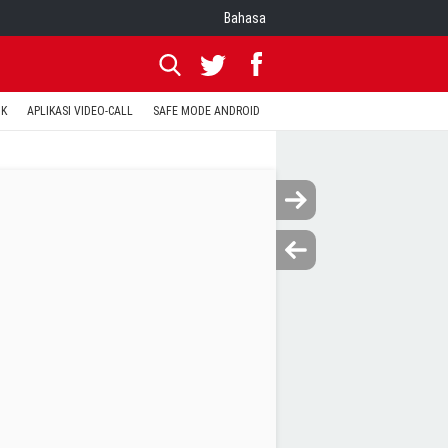
Bahasa
OK
APLIKASI VIDEO-CALL
SAFE MODE ANDROID
RESET CLASH OF CLANS
KODE