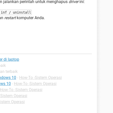
an jalankan perintah untuk menghapus
driver
ini:
.inf / uninstall
dan
restart
komputer Anda.
 di laptop
baik
an terbaik
ndows 10
-
How-To -Sistem Operasi
ows 10
-
How-To -Sistem Operasi
How-To -Sistem Operasi
 Sistem Operasi
istem Operasi