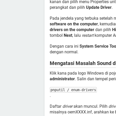
kanan dan pilih menu Properties un
perangkat dan pilih
Update Driver
.
Pada jendela yang terbuka setelah
software on the computer
, kemudia
drivers on the computer
dan pilih
Hi
tombol
Next
, lalu
restart
komputer A
Dengan cara ini
System Service Too
dengan normal.
Mengatasi Masalah Sound 
Klik kana pada logo Windows di pojo
administrator
. Salin dan tempel peri
pnputil / enum-drivers
.
Daftar
driver
akan muncul. Pilih
driv
misalnya oemXXXX.inf, arahkan ke 