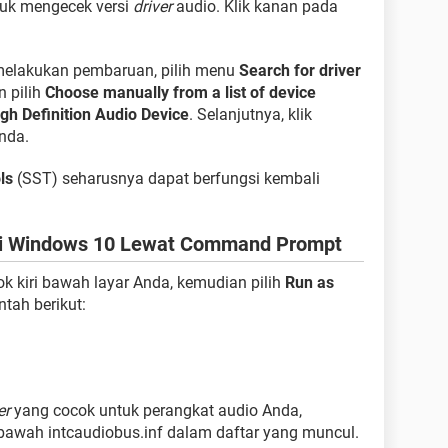
tuk mengecek versi
driver
audio. Klik kanan pada
 melakukan pembaruan, pilih menu
Search for driver
n pilih
Choose manually from a list of device
gh Definition Audio Device
. Selanjutnya, klik
nda.
ls
(SST) seharusnya dapat berfungsi kembali
di Windows 10 Lewat Command Prompt
k kiri bawah layar Anda, kemudian pilih
Run as
ntah berikut:
er
yang cocok untuk perangkat audio Anda,
bawah intcaudiobus.inf dalam daftar yang muncul.