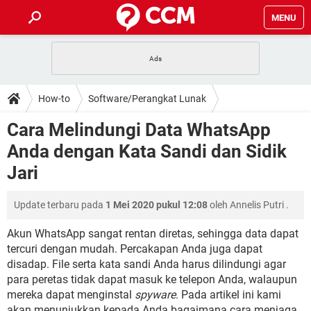
MENU
HALAMAN UTAMA
TIDAK BISA AKSES 192.168.1.1
BERHENTI LANGGANAN NETFLIX
HOW-TO
How-to
Software/Perangkat Lunak
APLIKASI NONTON FILM & SERI
RESET GMAIL
SAFE MODE ANDROID
RESET CLASH OF CLANS
DOWNLOAD
Cara Melindungi Data WhatsApp
BUAT AKUN TIKTOK
APLIKASI VIDEO-CALL
KODE RAHASIA NETFLIX
Anda dengan Kata Sandi dan Sidik
ADOBE PREMIERE PRO
INSTAGRAM UNTUK PC
FORUM
Jari
TEWAS HOLDEM UNTUK IPHONE
Lupa Password Gmail
WiFi Tidak Berfungsi
ENSIKLOPEDIA
Update terbaru pada
1 Mei 2020 pukul 12:08
oleh
Annelis Putri
.
Reset Akun Facebook yang di-Hack
Front Office dan Back Office
OOP - Data Enkapsulasi
Akun WhatsApp sangat rentan diretas, sehingga data dapat
Jenis-jenis Network atau Jaringan
tercuri dengan mudah. Percakapan Anda juga dapat
disadap. File serta kata sandi Anda harus dilindungi agar
para peretas tidak dapat masuk ke telepon Anda, walaupun
mereka dapat menginstal
spyware
. Pada artikel ini kami
akan menunjukkan kepada Anda bagaimana cara menjaga