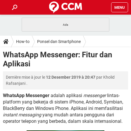
MENU
HALAMAN UTAMA
TIDAK BISA AKSES 192.168.1.1
BERHENTI LANGGANAN NETFLIX
HOW-TO
How-to
Ponsel dan Smartphone
APLIKASI NONTON FILM & SERI
RESET GMAIL
SAFE MODE ANDROID
RESET CLASH OF CLANS
DOWNLOAD
WhatsApp Messenger: Fitur dan
BUAT AKUN TIKTOK
APLIKASI VIDEO-CALL
KODE RAHASIA NETFLIX
Aplikasi
ADOBE PREMIERE PRO
INSTAGRAM UNTUK PC
FORUM
TEWAS HOLDEM UNTUK IPHONE
Dernière mise à jour le
12 Desember 2019 à 20:47
par
Kholid
Lupa Password Gmail
WiFi Tidak Berfungsi
ENSIKLOPEDIA
Rafsanjani
.
Reset Akun Facebook yang di-Hack
Front Office dan Back Office
OOP - Data Enkapsulasi
WhatsApp Messenger
adalah aplikasi
messenger
lintas-
platform yang bekerja di sistem iPhone, Android, Symbian,
Jenis-jenis Network atau Jaringan
BlackBerry dan Windows Phone. Aplikasi ini memfasilitasi
instant messaging
yang mudah antara pengguna dari
operator telepon yang berbeda, dalam skala internasional.