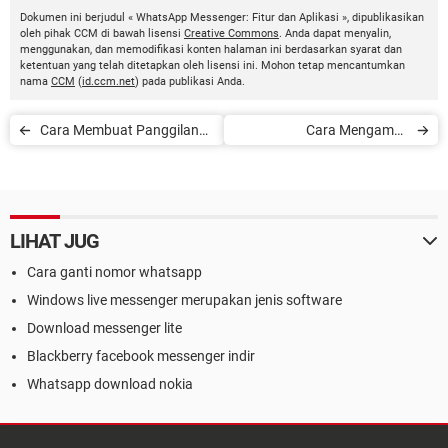
Dokumen ini berjudul « WhatsApp Messenger: Fitur dan Aplikasi », dipublikasikan
oleh pihak CCM di bawah lisensi
Creative Commons
. Anda dapat menyalin,
menggunakan, dan memodifikasi konten halaman ini berdasarkan syarat dan
ketentuan yang telah ditetapkan oleh lisensi ini. Mohon tetap mencantumkan
nama
CCM
(
id.ccm.net
) pada publikasi Anda.
Cara Membuat Panggilan
Cara Mengambil
Video di WhatsApp
Screenshot di Android
LIHAT JUG
Cara ganti nomor whatsapp
Windows live messenger merupakan jenis software
Download messenger lite
Blackberry facebook messenger indir
Whatsapp download nokia