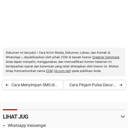
Dokumen ini berjudul « Cara Kirim Media, Dokumen, Lokasi, dan Kontak di
WhatsApp », dipublikasikan oleh pihak CCM di bawah lisensi
Creative Commons
.
Anda dapat menyalin, menggunakan, dan memodifikasi konten halaman ini
berdasarkan syarat dan ketentuan yang telah ditetapkan oleh lisensi ini. Mohon
tetap mencantumkan nama
CCM
(
id.ccm.net
) pada publikasi Anda.
Cara Menyimpan SMS di
Cara Pinjam Pulsa Darurat
Android
Telkomsel
LIHAT JUG
Whatsapp messenger