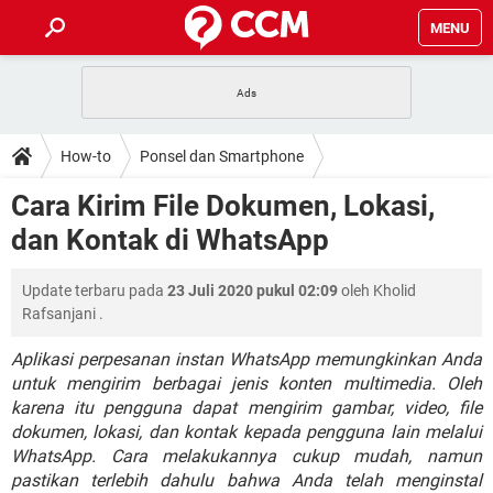
MENU
HALAMAN UTAMA
TIDAK BISA AKSES 192.168.1.1
BERHENTI LANGGANAN NETFLIX
HOW-TO
How-to
Ponsel dan Smartphone
APLIKASI NONTON FILM & SERI
RESET GMAIL
SAFE MODE ANDROID
RESET CLASH OF CLANS
DOWNLOAD
Cara Kirim File Dokumen, Lokasi,
BUAT AKUN TIKTOK
APLIKASI VIDEO-CALL
KODE RAHASIA NETFLIX
dan Kontak di WhatsApp
ADOBE PREMIERE PRO
INSTAGRAM UNTUK PC
FORUM
TEWAS HOLDEM UNTUK IPHONE
Update terbaru pada
23 Juli 2020 pukul 02:09
oleh
Kholid
Lupa Password Gmail
WiFi Tidak Berfungsi
ENSIKLOPEDIA
Rafsanjani
.
Reset Akun Facebook yang di-Hack
Front Office dan Back Office
OOP - Data Enkapsulasi
Aplikasi perpesanan instan WhatsApp memungkinkan Anda
untuk mengirim berbagai jenis konten multimedia. Oleh
Jenis-jenis Network atau Jaringan
karena itu pengguna dapat mengirim gambar, video, file
dokumen, lokasi, dan kontak kepada pengguna lain melalui
WhatsApp. Cara melakukannya cukup mudah, namun
pastikan terlebih dahulu bahwa Anda telah menginstal