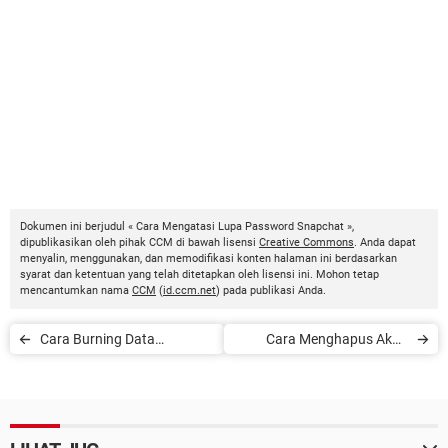
Dokumen ini berjudul « Cara Mengatasi Lupa Password Snapchat »,
dipublikasikan oleh pihak CCM di bawah lisensi
Creative Commons
. Anda dapat
menyalin, menggunakan, dan memodifikasi konten halaman ini berdasarkan
syarat dan ketentuan yang telah ditetapkan oleh lisensi ini. Mohon tetap
mencantumkan nama
CCM
(
id.ccm.net
) pada publikasi Anda.
Cara Burning Data
Cara Menghapus Akun
Menggunakan Nero
Skype
Express