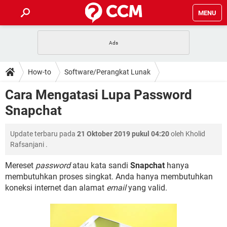
MENU
HALAMAN UTAMA
TIDAK BISA AKSES 192.168.1.1
BERHENTI LANGGANAN NETFLIX
HOW-TO
How-to
Software/Perangkat Lunak
APLIKASI NONTON FILM & SERI
RESET GMAIL
SAFE MODE ANDROID
RESET CLASH OF CLANS
DOWNLOAD
Cara Mengatasi Lupa Password
BUAT AKUN TIKTOK
APLIKASI VIDEO-CALL
KODE RAHASIA NETFLIX
Snapchat
ADOBE PREMIERE PRO
INSTAGRAM UNTUK PC
FORUM
TEWAS HOLDEM UNTUK IPHONE
Update terbaru pada
21 Oktober 2019 pukul 04:20
oleh
Kholid
Lupa Password Gmail
WiFi Tidak Berfungsi
ENSIKLOPEDIA
Rafsanjani
.
Reset Akun Facebook yang di-Hack
Front Office dan Back Office
OOP - Data Enkapsulasi
Mereset
password
atau kata sandi
Snapchat
hanya
membutuhkan proses singkat. Anda hanya membutuhkan
Jenis-jenis Network atau Jaringan
koneksi internet dan alamat
email
yang valid.