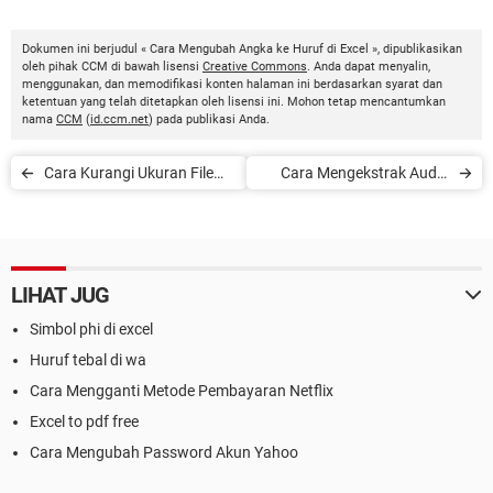
Dokumen ini berjudul « Cara Mengubah Angka ke Huruf di Excel », dipublikasikan
oleh pihak CCM di bawah lisensi
Creative Commons
. Anda dapat menyalin,
menggunakan, dan memodifikasi konten halaman ini berdasarkan syarat dan
ketentuan yang telah ditetapkan oleh lisensi ini. Mohon tetap mencantumkan
nama
CCM
(
id.ccm.net
) pada publikasi Anda.
Cara Kurangi Ukuran File
Cara Mengekstrak Audio
PDF
dari Video Menggunakan
VLC
LIHAT JUG
Simbol phi di excel
Huruf tebal di wa
Cara Mengganti Metode Pembayaran Netflix
Excel to pdf free
Cara Mengubah Password Akun Yahoo