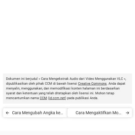
Dokumen ini berjudul « Cara Mengekstrak Audio dari Video Menggunakan VLC »,
dipublikasikan oleh pihak CCM di bawah lisensi
Creative Commons
. Anda dapat
menyalin, menggunakan, dan memodifikasi konten halaman ini berdasarkan
syarat dan ketentuan yang telah ditetapkan oleh lisensi ini. Mohon tetap
mencantumkan nama
CCM
(
id.ccm.net
) pada publikasi Anda.
Cara Mengubah Angka ke
Cara Mengaktifkan Mode
Huruf di Excel
Layar Penuh di Browser
Google Chrome