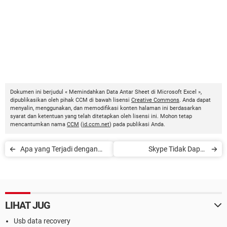
Dokumen ini berjudul « Memindahkan Data Antar Sheet di Microsoft Excel »,
dipublikasikan oleh pihak CCM di bawah lisensi
Creative Commons
. Anda dapat
menyalin, menggunakan, dan memodifikasi konten halaman ini berdasarkan
syarat dan ketentuan yang telah ditetapkan oleh lisensi ini. Mohon tetap
mencantumkan nama
CCM
(
id.ccm.net
) pada publikasi Anda.
Apa yang Terjadi dengan
Skype Tidak Dapat
MSN Messenger?
Mendeteksi Mikrofon
LIHAT JUG
Usb data recovery