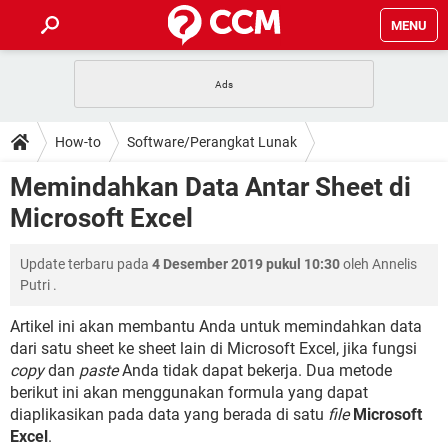
MENU
HALAMAN UTAMA
TIDAK BISA AKSES 192.168.1.1
BERHENTI LANGGANAN NETFLIX
HOW-TO
How-to
Software/Perangkat Lunak
APLIKASI NONTON FILM & SERI
RESET GMAIL
SAFE MODE ANDROID
RESET CLASH OF CLANS
DOWNLOAD
Memindahkan Data Antar Sheet di
BUAT AKUN TIKTOK
APLIKASI VIDEO-CALL
KODE RAHASIA NETFLIX
Microsoft Excel
ADOBE PREMIERE PRO
INSTAGRAM UNTUK PC
FORUM
TEWAS HOLDEM UNTUK IPHONE
Update terbaru pada
4 Desember 2019 pukul 10:30
oleh
Annelis
Lupa Password Gmail
WiFi Tidak Berfungsi
ENSIKLOPEDIA
Putri
.
Reset Akun Facebook yang di-Hack
Front Office dan Back Office
OOP - Data Enkapsulasi
Artikel ini akan membantu Anda untuk memindahkan data
dari satu sheet ke sheet lain di Microsoft Excel, jika fungsi
Jenis-jenis Network atau Jaringan
copy
dan
paste
Anda tidak dapat bekerja. Dua metode
berikut ini akan menggunakan formula yang dapat
diaplikasikan pada data yang berada di satu
file
Microsoft
Excel
.