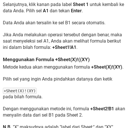
Selanjutnya, klik kanan pada label
Sheet 1
untuk kembali ke
data Anda. Pilih sel
A1
dan tekan
Enter
.
Data Anda akan tersalin ke sel B1 secara otomatis.
Jika Anda melakukan operasi tersebut dengan benar, maka
saat menyeleksi sel A1, Anda akan melihat formula berikut
ini dalam bilah formula:
+Sheet1!A1
.
Menggunakan Formula +Sheet(X)!((XY)
Metode kedua akan menggunakan formula
+Sheet(X)!(XY)
.
Pilih sel yang ingin Anda pindahkan datanya dan ketik
+Sheet(X)!(XY)
pada bilah formula.
Dengan menggunakan metode ini, formula
+Sheet2!B1
akan
menyalin data dari sel B1 pada Sheet 2.
N.B.
"X" maksudnya adalah "label dari Sheet;" dan "XY"