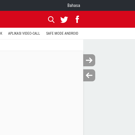
Bahasa
OK
APLIKASI VIDEO-CALL
SAFE MODE ANDROID
RESET CLASH OF CLANS
KODE