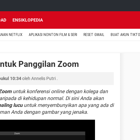
OAD
ENSIKLOPEDIA
ANAN NETFLIX
APLIKASI NONTON FILM & SERI
RESET GMAIL
BUAT AKUN TIKT
ntuk Panggilan Zoom
pukul 10:34
oleh
Annelis Putri
.
Zoom
untuk konferensi online dengan kolega dan
aripada di kehidupan normal. Di sini Anda akan
aling lucu
untuk menyembunyikan apa yang ada di
eman Anda dengan gambar yang jenaka.