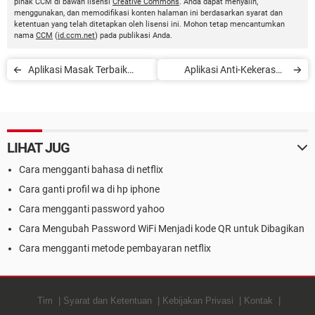
pihak CCM di bawah lisensi
Creative Commons
. Anda dapat menyalin,
menggunakan, dan memodifikasi konten halaman ini berdasarkan syarat dan
ketentuan yang telah ditetapkan oleh lisensi ini. Mohon tetap mencantumkan
nama
CCM
(
id.ccm.net
) pada publikasi Anda.
Aplikasi Masak Terbaik
Aplikasi Anti-Kekerasan
untuk Menemani Anda di
Perempuan
Masa Karantina
LIHAT JUG
Cara mengganti bahasa di netflix
Cara ganti profil wa di hp iphone
Cara mengganti password yahoo
Cara Mengubah Password WiFi Menjadi kode QR untuk Dibagikan
Cara mengganti metode pembayaran netflix
Tim
Syarat dan Ketentuan
Kebijakan Privasi
Kontak