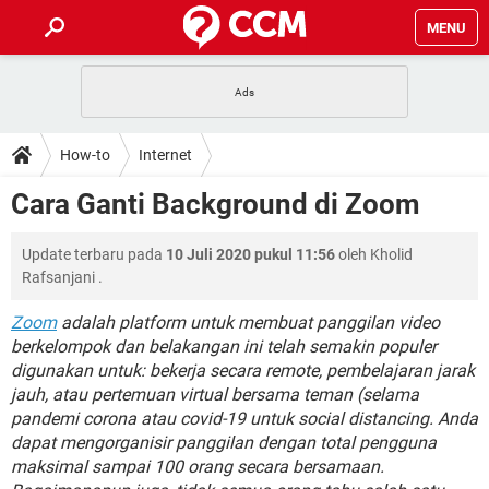
MENU
HALAMAN UTAMA
TIDAK BISA AKSES 192.168.1.1
BERHENTI LANGGANAN NETFLIX
HOW-TO
How-to
Internet
APLIKASI NONTON FILM & SERI
RESET GMAIL
SAFE MODE ANDROID
RESET CLASH OF CLANS
DOWNLOAD
Cara Ganti Background di Zoom
BUAT AKUN TIKTOK
APLIKASI VIDEO-CALL
KODE RAHASIA NETFLIX
ADOBE PREMIERE PRO
INSTAGRAM UNTUK PC
FORUM
Update terbaru pada
10 Juli 2020 pukul 11:56
oleh
Kholid
TEWAS HOLDEM UNTUK IPHONE
Rafsanjani
.
Lupa Password Gmail
WiFi Tidak Berfungsi
ENSIKLOPEDIA
Zoom
adalah platform untuk membuat panggilan video
Reset Akun Facebook yang di-Hack
berkelompok dan belakangan ini telah semakin populer
Front Office dan Back Office
OOP - Data Enkapsulasi
digunakan untuk: bekerja secara remote, pembelajaran jarak
Jenis-jenis Network atau Jaringan
jauh, atau pertemuan virtual bersama teman (selama
pandemi corona atau covid-19 untuk social distancing. Anda
dapat mengorganisir panggilan dengan total pengguna
maksimal sampai 100 orang secara bersamaan.