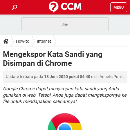
MENU
HALAMAN UTAMA
TIDAK BISA AKSES 192.168.1.1
BERHENTI LANGGANAN NETFLIX
HOW-TO
How-to
Internet
APLIKASI NONTON FILM & SERI
RESET GMAIL
SAFE MODE ANDROID
RESET CLASH OF CLANS
DOWNLOAD
Mengekspor Kata Sandi yang
BUAT AKUN TIKTOK
APLIKASI VIDEO-CALL
KODE RAHASIA NETFLIX
Disimpan di Chrome
ADOBE PREMIERE PRO
INSTAGRAM UNTUK PC
FORUM
TEWAS HOLDEM UNTUK IPHONE
Update terbaru pada
18 Juni 2020 pukul 04:40
oleh
Annelis Putri
.
Lupa Password Gmail
WiFi Tidak Berfungsi
ENSIKLOPEDIA
Reset Akun Facebook yang di-Hack
Google Chrome dapat menyimpan kata sandi yang Anda
Front Office dan Back Office
OOP - Data Enkapsulasi
gunakan di web. Tetapi, Anda juga dapat mengekspornya ke
file untuk mendapatkan salinannya!
Jenis-jenis Network atau Jaringan