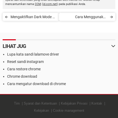
mencantumkan nama
CCM
(
id.ccm.net
) pada publikasi Anda.
Mengaktifkan Dark Mode di
Cara Menggunakan
Instagram
Disney+
LIHAT JUG
Lupa kata sandi lalamove driver
Reset sandi instagram
Cara restore chrome
Chrome download
Cara mengatur download di chrome
Tim
Syarat dan Ketentuan
Kebijakan Privasi
Kontak
Kebijakan
Cookie management