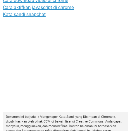
Cara download video di chrome
Cara aktifkan javascript di chrome
Kata sandi snapchat
Dokumen ini berjudul « Mengekspor Kata Sandi yang Disimpan di Chrome »,
dipublikasikan oleh pihak CCM di bawah lisensi
Creative Commons
. Anda dapat
menyalin, menggunakan, dan memodifikasi konten halaman ini berdasarkan
syarat dan ketentuan yang telah ditetapkan oleh lisensi ini. Mohon tetap