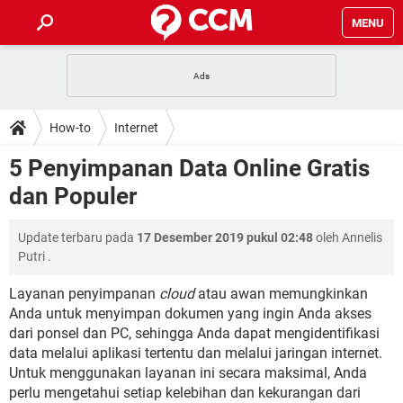
MENU
HALAMAN UTAMA
TIDAK BISA AKSES 192.168.1.1
BERHENTI LANGGANAN NETFLIX
HOW-TO
How-to
Internet
APLIKASI NONTON FILM & SERI
RESET GMAIL
SAFE MODE ANDROID
RESET CLASH OF CLANS
DOWNLOAD
5 Penyimpanan Data Online Gratis
BUAT AKUN TIKTOK
APLIKASI VIDEO-CALL
KODE RAHASIA NETFLIX
dan Populer
ADOBE PREMIERE PRO
INSTAGRAM UNTUK PC
FORUM
TEWAS HOLDEM UNTUK IPHONE
Update terbaru pada
17 Desember 2019 pukul 02:48
oleh
Annelis
Lupa Password Gmail
WiFi Tidak Berfungsi
ENSIKLOPEDIA
Putri
.
Reset Akun Facebook yang di-Hack
Front Office dan Back Office
OOP - Data Enkapsulasi
Layanan penyimpanan
cloud
atau awan memungkinkan
Anda untuk menyimpan dokumen yang ingin Anda akses
Jenis-jenis Network atau Jaringan
dari ponsel dan PC, sehingga Anda dapat mengidentifikasi
data melalui aplikasi tertentu dan melalui jaringan internet.
Untuk menggunakan layanan ini secara maksimal, Anda
perlu mengetahui setiap kelebihan dan kekurangan dari