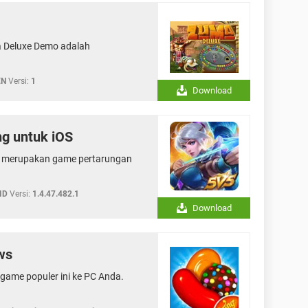
 Deluxe Demo adalah
EN
Versi:
1
Download
g untuk iOS
S merupakan game pertarungan
ID
Versi:
1.4.47.482.1
Download
ws
ame populer ini ke PC Anda.