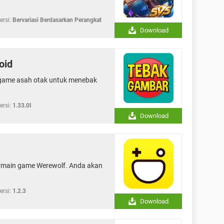
ersi:
Bervariasi Berdasarkan Perangkat
Download
oid
game asah otak untuk menebak
ersi:
1.33.0I
Download
ermain game Werewolf. Anda akan
ersi:
1.2.3
Download