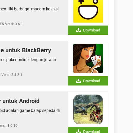
memiliki berbagai macam koleksi
EN
Versi:
3.6.1
Download
ne untuk BlackBerry
me poker online dengan jutaan
D
Versi:
2.4.2.1
Download
r untuk Android
oid adalah game balap sepeda di
ersi:
1.0.10
Download