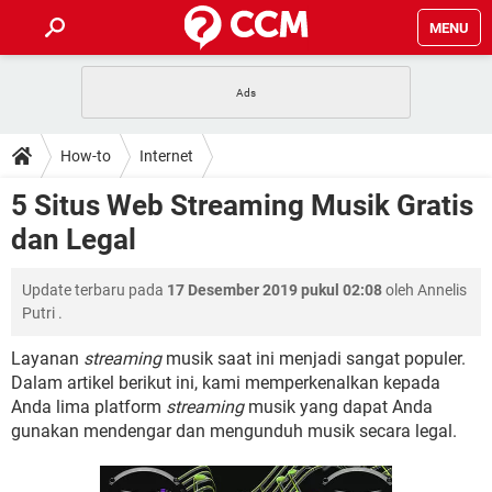
MENU
HALAMAN UTAMA
TIDAK BISA AKSES 192.168.1.1
BERHENTI LANGGANAN NETFLIX
HOW-TO
How-to
Internet
APLIKASI NONTON FILM & SERI
RESET GMAIL
SAFE MODE ANDROID
RESET CLASH OF CLANS
DOWNLOAD
5 Situs Web Streaming Musik Gratis
BUAT AKUN TIKTOK
APLIKASI VIDEO-CALL
KODE RAHASIA NETFLIX
dan Legal
ADOBE PREMIERE PRO
INSTAGRAM UNTUK PC
FORUM
TEWAS HOLDEM UNTUK IPHONE
Update terbaru pada
17 Desember 2019 pukul 02:08
oleh
Annelis
Lupa Password Gmail
WiFi Tidak Berfungsi
ENSIKLOPEDIA
Putri
.
Reset Akun Facebook yang di-Hack
Front Office dan Back Office
OOP - Data Enkapsulasi
Layanan
streaming
musik saat ini menjadi sangat populer.
Dalam artikel berikut ini, kami memperkenalkan kepada
Jenis-jenis Network atau Jaringan
Anda lima platform
streaming
musik yang dapat Anda
gunakan mendengar dan mengunduh musik secara legal.