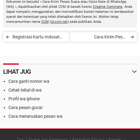
Dokumen ini berjudul « Cara Kirim Pesan Suara atau Voice Note di WhatsApp
(WA) », dipublikasikan oleh pihak CCM di bawah lisensi
Creative Commons
. Anda
dapat menyalin, menggunakan, dan memodifikasi konten halaman ini berdasarkan
syarat dan ketentuan yang telah ditetapkan oleh lisensi ini. Mohon tetap
mencantumkan nama
CCM
(
id.ccm.net
) pada publikasi Anda.
Registrasi Kartu Indosat
Cara Kirim Pesan
Ooredoo via Online & SMS
WhatsApp Tanpa Simpan
Nomor
LIHAT JUG
Cara ganti nomor wa
Cetak tebal di wa
Profil wa iphone
Cara pesan gocar
Cara meneruskan pesan wa
Tim
Syarat dan Ketentuan
Kebijakan Privasi
Kontak