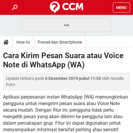
MENU
HALAMAN UTAMA
TIDAK BISA AKSES 192.168.1.1
BERHENTI LANGGANAN NETFLIX
HOW-TO
How-to
Ponsel dan Smartphone
APLIKASI NONTON FILM & SERI
RESET GMAIL
SAFE MODE ANDROID
RESET CLASH OF CLANS
DOWNLOAD
Cara Kirim Pesan Suara atau Voice
BUAT AKUN TIKTOK
APLIKASI VIDEO-CALL
KODE RAHASIA NETFLIX
Note di WhatsApp (WA)
ADOBE PREMIERE PRO
INSTAGRAM UNTUK PC
FORUM
TEWAS HOLDEM UNTUK IPHONE
Update terbaru pada
6 Desember 2019 pukul 11:53
oleh
Annelis
Lupa Password Gmail
WiFi Tidak Berfungsi
ENSIKLOPEDIA
Putri
.
Reset Akun Facebook yang di-Hack
Front Office dan Back Office
OOP - Data Enkapsulasi
Aplikasi perpesanan instan WhatsApp (WA) memungkinkan
pengguna untuk mengirim pesan suara atau Voice Note
Jenis-jenis Network atau Jaringan
secara mudah. Dengan fitur ini, pengguna tidak perlu
mengetik pesan yang akan dikirim ke pengguna lain atau
dalam percakapan grup. Fitur ini dapat digunakan untuk
menyampaikan informasi bersifat penting atau sensitif.