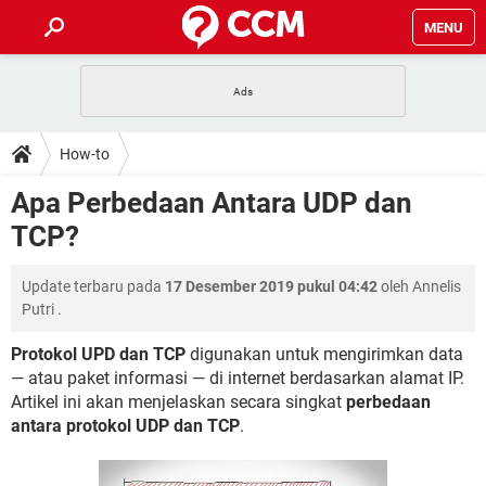
MENU
HALAMAN UTAMA
TIDAK BISA AKSES 192.168.1.1
BERHENTI LANGGANAN NETFLIX
HOW-TO
How-to
APLIKASI NONTON FILM & SERI
RESET GMAIL
SAFE MODE ANDROID
RESET CLASH OF CLANS
DOWNLOAD
Apa Perbedaan Antara UDP dan
BUAT AKUN TIKTOK
APLIKASI VIDEO-CALL
KODE RAHASIA NETFLIX
TCP?
ADOBE PREMIERE PRO
INSTAGRAM UNTUK PC
FORUM
TEWAS HOLDEM UNTUK IPHONE
Update terbaru pada
17 Desember 2019 pukul 04:42
oleh
Annelis
Lupa Password Gmail
WiFi Tidak Berfungsi
ENSIKLOPEDIA
Putri
.
Reset Akun Facebook yang di-Hack
Front Office dan Back Office
OOP - Data Enkapsulasi
Protokol UPD dan TCP
digunakan untuk mengirimkan data
— atau paket informasi — di internet berdasarkan alamat IP.
Jenis-jenis Network atau Jaringan
Artikel ini akan menjelaskan secara singkat
perbedaan
antara protokol UDP dan TCP
.