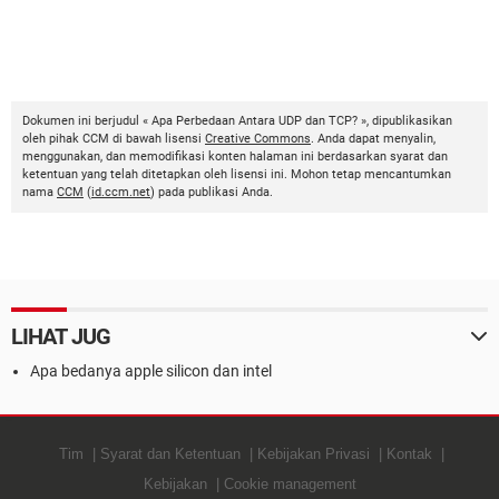
Dokumen ini berjudul « Apa Perbedaan Antara UDP dan TCP? », dipublikasikan
oleh pihak CCM di bawah lisensi
Creative Commons
. Anda dapat menyalin,
menggunakan, dan memodifikasi konten halaman ini berdasarkan syarat dan
ketentuan yang telah ditetapkan oleh lisensi ini. Mohon tetap mencantumkan
nama
CCM
(
id.ccm.net
) pada publikasi Anda.
LIHAT JUG
Apa bedanya apple silicon dan intel
Tim
Syarat dan Ketentuan
Kebijakan Privasi
Kontak
Kebijakan
Cookie management