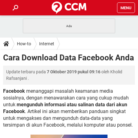
MENU
HALAMAN UTAMA
TIDAK BISA AKSES 192.168.1.1
BERHENTI LANGGANAN NETFLIX
HOW-TO
How-to
Internet
APLIKASI NONTON FILM & SERI
RESET GMAIL
SAFE MODE ANDROID
RESET CLASH OF CLANS
DOWNLOAD
Cara Download Data Facebook Anda
BUAT AKUN TIKTOK
APLIKASI VIDEO-CALL
KODE RAHASIA NETFLIX
ADOBE PREMIERE PRO
INSTAGRAM UNTUK PC
FORUM
Update terbaru pada
7 Oktober 2019 pukul 09:16
oleh
Kholid
TEWAS HOLDEM UNTUK IPHONE
Rafsanjani
.
Lupa Password Gmail
WiFi Tidak Berfungsi
ENSIKLOPEDIA
Facebook
menanggapi masalah keamanan media
Reset Akun Facebook yang di-Hack
sosialnya, dengan menawarakan cara yang cukup mudah
Front Office dan Back Office
OOP - Data Enkapsulasi
untuk
mengunduh informasi atau salinan data dari akun
Jenis-jenis Network atau Jaringan
Facebook
. Artikel ini akan memberikan panduan singkat
untuk mengakses dan mengunduh data-data yang
tersimpan di akun Facebook, melalui komputer atau ponsel.