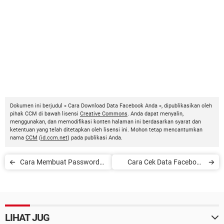
Dokumen ini berjudul « Cara Download Data Facebook Anda », dipublikasikan oleh
pihak CCM di bawah lisensi
Creative Commons
. Anda dapat menyalin,
menggunakan, dan memodifikasi konten halaman ini berdasarkan syarat dan
ketentuan yang telah ditetapkan oleh lisensi ini. Mohon tetap mencantumkan
nama
CCM
(
id.ccm.net
) pada publikasi Anda.
Cara Membuat Password
Cara Cek Data Facebook
yang Kuat dan Aman
yang Bocor
LIHAT JUG