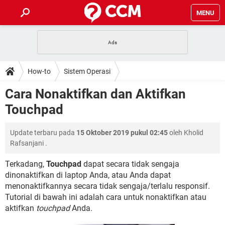
MENU
HALAMAN UTAMA
TIDAK BISA AKSES 192.168.1.1
BERHENTI LANGGANAN NETFLIX
HOW-TO
How-to
Sistem Operasi
APLIKASI NONTON FILM & SERI
RESET GMAIL
SAFE MODE ANDROID
RESET CLASH OF CLANS
DOWNLOAD
Cara Nonaktifkan dan Aktifkan
BUAT AKUN TIKTOK
APLIKASI VIDEO-CALL
KODE RAHASIA NETFLIX
Touchpad
ADOBE PREMIERE PRO
INSTAGRAM UNTUK PC
FORUM
TEWAS HOLDEM UNTUK IPHONE
Update terbaru pada
15 Oktober 2019 pukul 02:45
oleh
Kholid
Lupa Password Gmail
WiFi Tidak Berfungsi
ENSIKLOPEDIA
Rafsanjani
.
Reset Akun Facebook yang di-Hack
Front Office dan Back Office
OOP - Data Enkapsulasi
Terkadang,
Touchpad
dapat secara tidak sengaja
dinonaktifkan di laptop Anda, atau Anda dapat
Jenis-jenis Network atau Jaringan
menonaktifkannya secara tidak sengaja/terlalu responsif.
Tutorial di bawah ini adalah cara untuk nonaktifkan atau
aktifkan
touchpad
Anda.