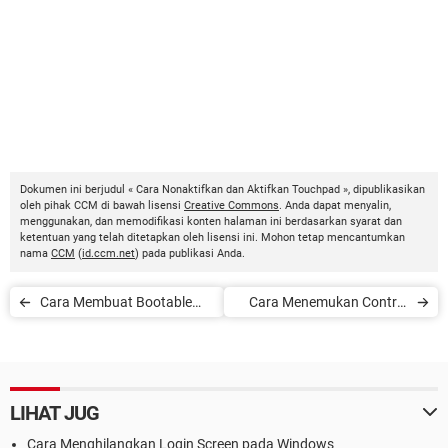
Dokumen ini berjudul « Cara Nonaktifkan dan Aktifkan Touchpad », dipublikasikan
oleh pihak CCM di bawah lisensi
Creative Commons
. Anda dapat menyalin,
menggunakan, dan memodifikasi konten halaman ini berdasarkan syarat dan
ketentuan yang telah ditetapkan oleh lisensi ini. Mohon tetap mencantumkan
nama
CCM
(
id.ccm.net
) pada publikasi Anda.
Cara Membuat Bootable
Cara Menemukan Control
USB Drive untuk Windows
Panel Windows 10
LIHAT JUG
Cara Menghilangkan Login Screen pada Windows