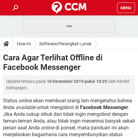
MENU
HALAMAN UTAMA
TIDAK BISA AKSES 192.168.1.1
BERHENTI LANGGANAN NETFLIX
HOW-TO
How-to
Software/Perangkat Lunak
APLIKASI NONTON FILM & SERI
RESET GMAIL
SAFE MODE ANDROID
RESET CLASH OF CLANS
DOWNLOAD
Cara Agar Terlihat Offline di
BUAT AKUN TIKTOK
APLIKASI VIDEO-CALL
KODE RAHASIA NETFLIX
Facebook Messenger
ADOBE PREMIERE PRO
INSTAGRAM UNTUK PC
FORUM
TEWAS HOLDEM UNTUK IPHONE
Update terbaru pada
10 Desember 2019 pukul 10:25
oleh
Kholid
Lupa Password Gmail
WiFi Tidak Berfungsi
ENSIKLOPEDIA
Rafsanjani
.
Reset Akun Facebook yang di-Hack
Front Office dan Back Office
OOP - Data Enkapsulasi
Status
online
akan membuat orang lain mengetahui bahwa
Anda
available
untuk mengobrol di
Facebook Messenger
.
Jenis-jenis Network atau Jaringan
Jika Anda cukup sibuk dan tidak ingin mengobrol dengan
teman-teman Anda, atau tidak ingin menerima banyak sekali
pesan saat Anda
online
di ponsel, maka panduan ini akan
menjelaskan bagaimana cara menyembunyikan status