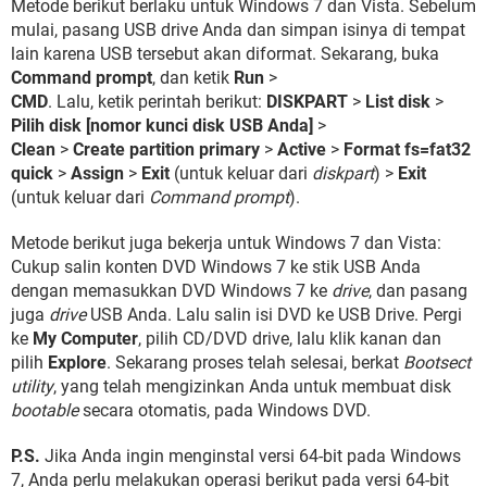
Metode berikut berlaku untuk Windows 7 dan Vista. Sebelum
mulai, pasang USB drive Anda dan simpan isinya di tempat
lain karena USB tersebut akan diformat. Sekarang, buka
Command prompt
, dan ketik
Run
>
CMD
. Lalu, ketik perintah berikut:
DISKPART
>
List disk
>
Pilih disk [nomor kunci disk USB Anda]
>
Clean
>
Create partition primary
>
Active
>
Format fs=fat32
quick
>
Assign
>
Exit
(untuk keluar dari
diskpart
) >
Exit
(untuk keluar dari
Command prompt
).
Metode berikut juga bekerja untuk Windows 7 dan Vista:
Cukup salin konten DVD Windows 7 ke stik USB Anda
dengan memasukkan DVD Windows 7 ke
drive
, dan pasang
juga
drive
USB Anda. Lalu salin isi DVD ke USB Drive. Pergi
ke
My Computer
, pilih CD/DVD drive, lalu klik kanan dan
pilih
Explore
. Sekarang proses telah selesai, berkat
Bootsect
utility
, yang telah mengizinkan Anda untuk membuat disk
bootable
secara otomatis, pada Windows DVD.
P.S.
Jika Anda ingin menginstal versi 64-bit pada Windows
7, Anda perlu melakukan operasi berikut pada versi 64-bit