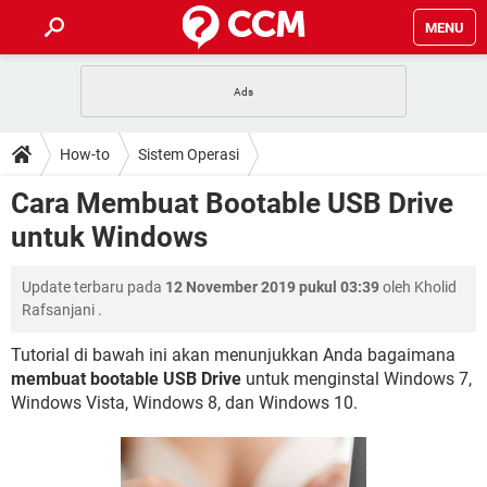
MENU
HALAMAN UTAMA
TIDAK BISA AKSES 192.168.1.1
BERHENTI LANGGANAN NETFLIX
HOW-TO
How-to
Sistem Operasi
APLIKASI NONTON FILM & SERI
RESET GMAIL
SAFE MODE ANDROID
RESET CLASH OF CLANS
DOWNLOAD
Cara Membuat Bootable USB Drive
BUAT AKUN TIKTOK
APLIKASI VIDEO-CALL
KODE RAHASIA NETFLIX
untuk Windows
ADOBE PREMIERE PRO
INSTAGRAM UNTUK PC
FORUM
TEWAS HOLDEM UNTUK IPHONE
Update terbaru pada
12 November 2019 pukul 03:39
oleh
Kholid
Lupa Password Gmail
WiFi Tidak Berfungsi
ENSIKLOPEDIA
Rafsanjani
.
Reset Akun Facebook yang di-Hack
Front Office dan Back Office
OOP - Data Enkapsulasi
Tutorial di bawah ini akan menunjukkan Anda bagaimana
membuat bootable USB Drive
untuk menginstal Windows 7,
Jenis-jenis Network atau Jaringan
Windows Vista, Windows 8, dan Windows 10.