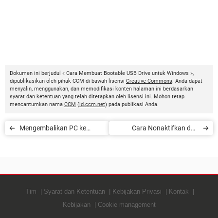
Dokumen ini berjudul « Cara Membuat Bootable USB Drive untuk Windows »,
dipublikasikan oleh pihak CCM di bawah lisensi
Creative Commons
. Anda dapat
menyalin, menggunakan, dan memodifikasi konten halaman ini berdasarkan
syarat dan ketentuan yang telah ditetapkan oleh lisensi ini. Mohon tetap
mencantumkan nama
CCM
(
id.ccm.net
) pada publikasi Anda.
Mengembalikan PC ke
Cara Nonaktifkan dan
Pengaturan Awal
Aktifkan Touchpad
Tim
Syarat dan Ketentuan
Kebijakan Privasi
Kontak
Kebijakan
Cookie management