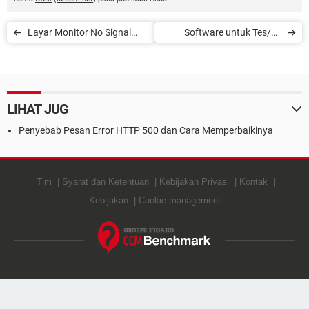
Layar Monitor No Signal
Software untuk Tes/Uji
Setelah CPU Dinyalakan
Hardware Anda
LIHAT JUG
Penyebab Pesan Error HTTP 500 dan Cara Memperbaikinya
Tim
Syarat dan Ketentuan
Kebijakan Privasi
Kontak
Kebijakan
Cookie management