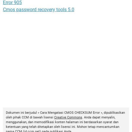
Error 905
Cmos password recovery tools 5.0
Dokumen ini berjudul « Cara Mengatasi CMOS CHECKSUM Error », dipublikasikan
oleh pihak CCM di bawah lisensi
Creative Commons
. Anda dapat menyalin,
menggunakan, dan memodifikasi konten halaman ini berdasarkan syarat dan
ketentuan yang telah ditetapkan oleh lisensi ini. Mohon tetap mencantumkan
nama
CCM
(
id.ccm.net
) pada publikasi Anda.