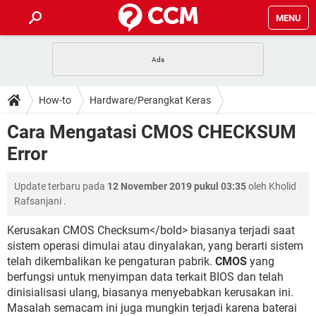
MENU
HALAMAN UTAMA
TIDAK BISA AKSES 192.168.1.1
BERHENTI LANGGANAN NETFLIX
HOW-TO
How-to
Hardware/Perangkat Keras
APLIKASI NONTON FILM & SERI
RESET GMAIL
SAFE MODE ANDROID
RESET CLASH OF CLANS
DOWNLOAD
Cara Mengatasi CMOS CHECKSUM
BUAT AKUN TIKTOK
APLIKASI VIDEO-CALL
KODE RAHASIA NETFLIX
Error
ADOBE PREMIERE PRO
INSTAGRAM UNTUK PC
FORUM
TEWAS HOLDEM UNTUK IPHONE
Update terbaru pada
12 November 2019 pukul 03:35
oleh
Kholid
Lupa Password Gmail
WiFi Tidak Berfungsi
ENSIKLOPEDIA
Rafsanjani
.
Reset Akun Facebook yang di-Hack
Front Office dan Back Office
OOP - Data Enkapsulasi
Kerusakan CMOS Checksum</bold> biasanya terjadi saat
sistem operasi dimulai atau dinyalakan, yang berarti sistem
Jenis-jenis Network atau Jaringan
telah dikembalikan ke pengaturan pabrik.
CMOS
yang
berfungsi untuk menyimpan data terkait BIOS dan telah
dinisialisasi ulang, biasanya menyebabkan kerusakan ini.
Masalah semacam ini juga mungkin terjadi karena baterai