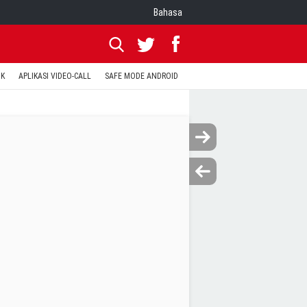
Bahasa
OK
APLIKASI VIDEO-CALL
SAFE MODE ANDROID
RESET CLASH OF CLANS
KODE