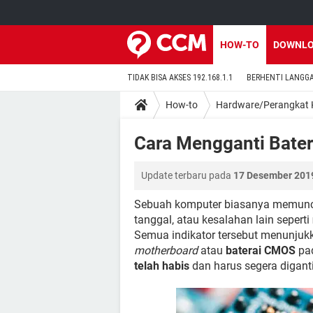
HOW-TO
DOWNL
TIDAK BISA AKSES 192.168.1.1
BERHENTI LANGG
How-to
Hardware/Perangkat 
Cara Mengganti Bate
Update terbaru pada
17 Desember 2019
Sebuah komputer biasanya memun
tanggal, atau kesalahan lain seperti
Semua indikator tersebut menunju
motherboard
atau
baterai CMOS
pad
telah habis
dan harus segera diganti