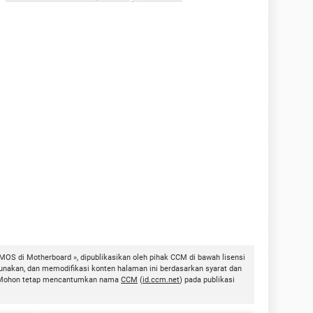
MOS di Motherboard », dipublikasikan oleh pihak CCM di bawah lisensi
unakan, dan memodifikasi konten halaman ini berdasarkan syarat dan
ni. Mohon tetap mencantumkan nama
CCM
(
id.ccm.net
) pada publikasi