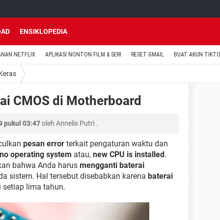
OAD
ENSIKLOPEDIA
ANAN NETFLIX
APLIKASI NONTON FILM & SERI
RESET GMAIL
BUAT AKUN TIKT
Keras
rai CMOS di Motherboard
 pukul 03:47
oleh
Annelis Putri
.
culkan
pesan error
terkait pengaturan waktu dan
no operating system
atau,
new CPU is installed
.
kkan bahwa Anda harus
mengganti baterai
a sistem. Hal tersebut disebabkan karena
baterai
 setiap lima tahun.