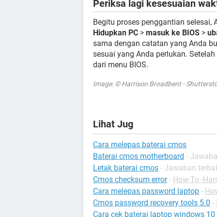
Periksa lagi kesesuaian wak
Begitu proses penggantian selesai,
Hidupkan PC
>
masuk ke BIOS
>
ub
sama dengan catatan yang Anda bua
sesuai yang Anda perlukan. Setelah
dari menu BIOS.
Image: © Harrison Broadbent - Shutters
Lihat Jug
Cara melepas baterai cmos
Baterai cmos motherboard
- Jawaba
Letak baterai cmos
- Jawaban terba
Cmos checksum error
-
How-To -Har
Cara melepas password laptop
-
How
Cmos password recovery tools 5.0
-
Cara cek baterai laptop windows 10