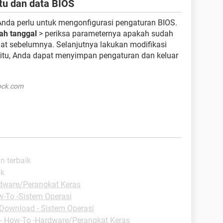
tu dan data BIOS
 Anda perlu untuk mengonfigurasi pengaturan BIOS.
ah tanggal
> periksa parameternya apakah sudah
t sebelumnya. Selanjutnya lakukan modifikasi
 itu, Anda dapat menyimpan pengaturan dan keluar
tock.com
n terbaik
ik
dware/Perangkat Keras
-To -Sistem Operasi
Download - Sistem Operasi
-
How-To -Hardware/Perangkat Keras