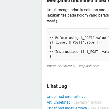
Mengatasi Undefined Index 
Untuk menghindari kesalahan saat 
lakukan tes pada kolom yang bera
isset ()
.
// Before using $_POST['value'
if (isset($_POST['value']))
{
// Instructions if $_POST['val
}
Image: © Clment H - Unsplash.com
Lihat Jug
Undefined error artinya
Arti undefined
- Jawaban terbaik
Undefined index artinya
- Jawaban t