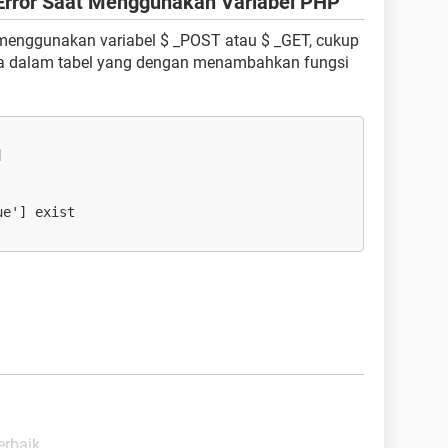
Error Saat Menggunakan Variabel PHP
menggunakan variabel $ _POST atau $ _GET, cukup
da dalam tabel yang dengan menambahkan fungsi
]
ue'] exist
erbaik