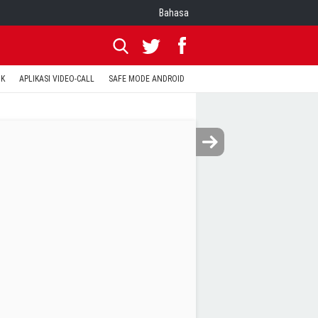
Bahasa
OK
APLIKASI VIDEO-CALL
SAFE MODE ANDROID
RESET CLASH OF CLANS
KODE