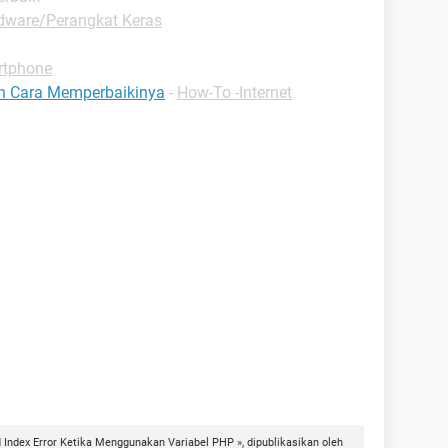
dware/Perangkat Keras
rtphone
n Cara Memperbaikinya
-
How-To -Internet
 Index Error Ketika Menggunakan Variabel PHP », dipublikasikan oleh