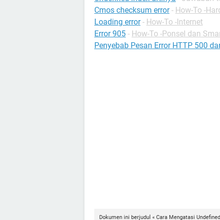
Cmos checksum error
-
How-To -Har
Loading error
-
How-To -Internet
Error 905
-
How-To -Ponsel dan Sma
Penyebab Pesan Error HTTP 500 da
Dokumen ini berjudul « Cara Mengatasi Undefined