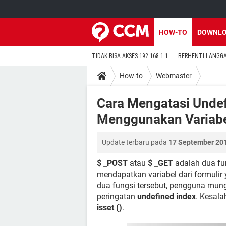
HOW-TO
DOWNL
TIDAK BISA AKSES 192.168.1.1
BERHENTI LANGG
How-to
Webmaster
Cara Mengatasi Undef
Menggunakan Variab
Update terbaru pada
17 September 201
$ _POST
atau
$ _GET
adalah dua fu
mendapatkan variabel dari formulir
dua fungsi tersebut, pengguna mu
peringatan
undefined index
. Kesala
isset ()
.