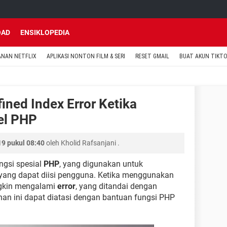
OAD
ENSIKLOPEDIA
ANAN NETFLIX
APLIKASI NONTON FILM & SERI
RESET GMAIL
BUAT AKUN TIKT
ined Index Error Ketika
el PHP
9 pukul 08:40
oleh
Kholid Rafsanjani
.
ngsi spesial
PHP
, yang digunakan untuk
 yang dapat diisi pengguna. Ketika menggunakan
ngkin mengalami
error
, yang ditandai dengan
han ini dapat diatasi dengan bantuan fungsi PHP