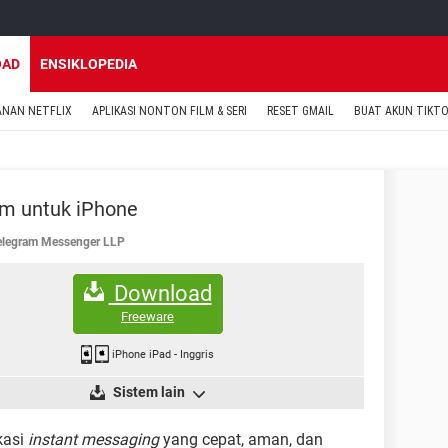
OAD
ENSIKLOPEDIA
ANAN NETFLIX
APLIKASI NONTON FILM & SERI
RESET GMAIL
BUAT AKUN TIKT
m untuk iPhone
elegram Messenger LLP
Download
Freeware
iPhone iPad
-
Inggris
Sistem lain
kasi
instant messaging
yang cepat, aman, dan