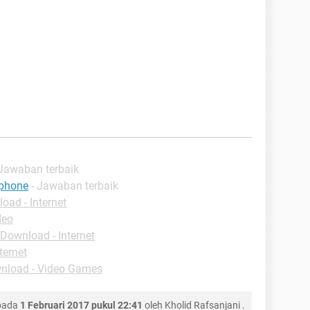
 Jawaban terbaik
iphone
- Jawaban terbaik
oad - Internet
deo
Download - Internet
ternet
nload - Video Games
 pada
1 Februari 2017 pukul 22:41
oleh
Kholid Rafsanjani
.