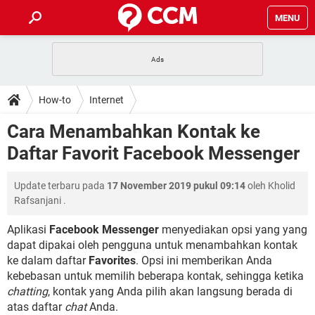
MENU
HALAMAN UTAMA
TIDAK BISA AKSES 192.168.1.1
BERHENTI LANGGANAN NETFLIX
HOW-TO
How-to
Internet
APLIKASI NONTON FILM & SERI
RESET GMAIL
SAFE MODE ANDROID
RESET CLASH OF CLANS
DOWNLOAD
Cara Menambahkan Kontak ke
BUAT AKUN TIKTOK
APLIKASI VIDEO-CALL
KODE RAHASIA NETFLIX
Daftar Favorit Facebook Messenger
ADOBE PREMIERE PRO
INSTAGRAM UNTUK PC
FORUM
TEWAS HOLDEM UNTUK IPHONE
Update terbaru pada
17 November 2019 pukul 09:14
oleh
Kholid
Lupa Password Gmail
WiFi Tidak Berfungsi
ENSIKLOPEDIA
Rafsanjani
.
Reset Akun Facebook yang di-Hack
Front Office dan Back Office
OOP - Data Enkapsulasi
Aplikasi
Facebook Messenger
menyediakan opsi yang yang
dapat dipakai oleh pengguna untuk menambahkan kontak
Jenis-jenis Network atau Jaringan
ke dalam daftar
Favorites
. Opsi ini memberikan Anda
kebebasan untuk memilih beberapa kontak, sehingga ketika
chatting
, kontak yang Anda pilih akan langsung berada di
atas daftar
chat
Anda.