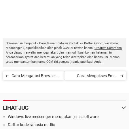
Dokumen ini berjudul « Cara Menambahkan Kontak ke Daftar Favorit Facebook
Messenger », dipublikasikan oleh pihak CCM di bawah lisensi
Creative Commons
.
Anda dapat menyalin, menggunakan, dan memodifikasi konten halaman ini
berdasarkan syarat dan ketentuan yang telah ditetapkan oleh lisensi ini. Mohon
tetap mencantumkan nama
CCM
(
id.ccm.net
) pada publikasi Anda.
Cara Mengatasi Browser
Cara Mengakses Email
Tidak Dapat Dibuka
Gmail
LIHAT JUG
Windows live messenger merupakan jenis software
Daftar kode rahasia netflix