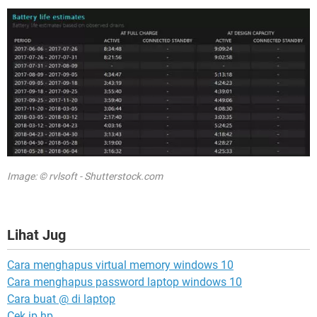
Image: © rvlsoft - Shutterstock.com
Lihat Jug
Cara menghapus virtual memory windows 10
Cara menghapus password laptop windows 10
Cara buat @ di laptop
Cek ip hp