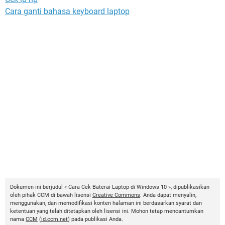
Cara ganti bahasa keyboard laptop
Dokumen ini berjudul « Cara Cek Baterai Laptop di Windows 10 », dipublikasikan
oleh pihak CCM di bawah lisensi
Creative Commons
. Anda dapat menyalin,
menggunakan, dan memodifikasi konten halaman ini berdasarkan syarat dan
ketentuan yang telah ditetapkan oleh lisensi ini. Mohon tetap mencantumkan
nama
CCM
(
id.ccm.net
) pada publikasi Anda.