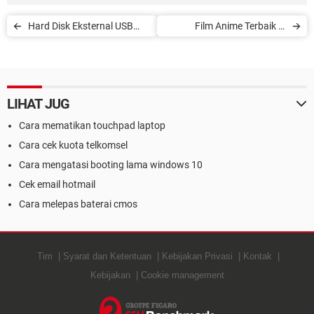
Hard Disk Eksternal USB
Film Anime Terbaik di
Tidak Terbaca di Windows
Netflix, Amazon Prime, HBO
Max, dan Hulu
LIHAT JUG
Cara mematikan touchpad laptop
Cara cek kuota telkomsel
Cara mengatasi booting lama windows 10
Cek email hotmail
Cara melepas baterai cmos
Tim
Syarat dan Ketentuan
Kebijakan Privasi
Kontak
Kebijakan
Cookie management