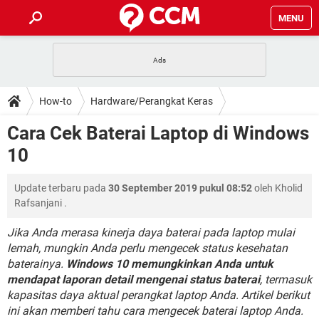
MENU
HALAMAN UTAMA
TIDAK BISA AKSES 192.168.1.1
BERHENTI LANGGANAN NETFLIX
HOW-TO
How-to
Hardware/Perangkat Keras
APLIKASI NONTON FILM & SERI
RESET GMAIL
SAFE MODE ANDROID
RESET CLASH OF CLANS
DOWNLOAD
Cara Cek Baterai Laptop di Windows
BUAT AKUN TIKTOK
APLIKASI VIDEO-CALL
KODE RAHASIA NETFLIX
10
ADOBE PREMIERE PRO
INSTAGRAM UNTUK PC
FORUM
TEWAS HOLDEM UNTUK IPHONE
Update terbaru pada
30 September 2019 pukul 08:52
oleh
Kholid
Lupa Password Gmail
WiFi Tidak Berfungsi
ENSIKLOPEDIA
Rafsanjani
.
Reset Akun Facebook yang di-Hack
Front Office dan Back Office
OOP - Data Enkapsulasi
Jika Anda merasa kinerja daya baterai pada laptop mulai
lemah, mungkin Anda perlu mengecek status kesehatan
Jenis-jenis Network atau Jaringan
baterainya.
Windows 10 memungkinkan Anda untuk
mendapat laporan detail mengenai status baterai
, termasuk
kapasitas daya aktual perangkat laptop Anda. Artikel berikut
ini akan memberi tahu cara mengecek baterai laptop Anda.