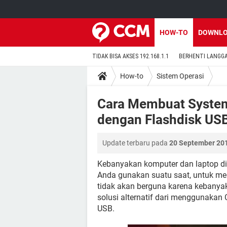
HOW-TO
DOWNL
TIDAK BISA AKSES 192.168.1.1
BERHENTI LANGG
How-to
Sistem Operasi
Cara Membuat System
dengan Flashdisk US
Update terbaru pada
20 September 201
Kebanyakan komputer dan laptop d
Anda gunakan suatu saat, untuk mem
tidak akan berguna karena kebany
solusi alternatif dari menggunaka
USB.