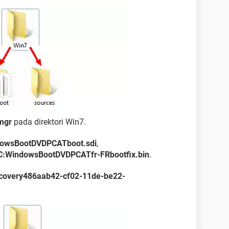
mgr
pada direktori Win7.
owsBootDVDPCATboot.sdi
,
C:WindowsBootDVDPCATfr-FRbootfix.bin
.
covery486aab42-cf02-11de-be22-