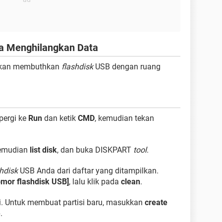
pa Menghilangkan Data
 akan membuthkan
flashdisk
USB dengan ruang
 pergi ke
Run
dan ketik
CMD
, kemudian tekan
kemudian
list disk
, dan buka DISKPART
tool
.
shdisk
USB Anda dari daftar yang ditampilkan.
nomor flashdisk USB]
, lalu klik pada
clean
.
i. Untuk membuat partisi baru, masukkan
create
e
.