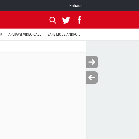
Bahasa
OK
APLIKASI VIDEO-CALL
SAFE MODE ANDROID
RESET CLASH OF CLANS
KODE