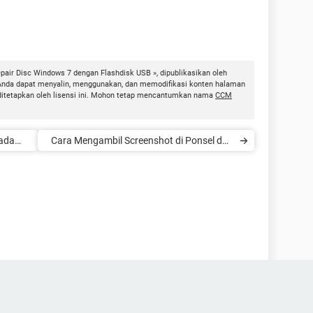
air Disc Windows 7 dengan Flashdisk USB », dipublikasikan oleh
Anda dapat menyalin, menggunakan, dan memodifikasi konten halaman
 ditetapkan oleh lisensi ini. Mohon tetap mencantumkan nama
CCM
pada
Cara Mengambil Screenshot di Ponsel dan
PC