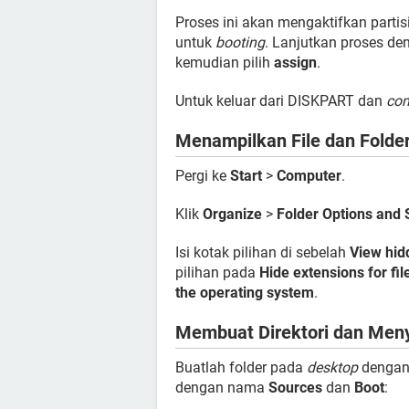
Proses ini akan mengaktifkan partis
untuk
booting
. Lanjutkan proses 
kemudian pilih
assign
.
Untuk keluar dari DISKPART dan
co
Menampilkan File dan Folde
Pergi ke
Start
>
Computer
.
Klik
Organize
>
Folder Options and
Isi kotak pilihan di sebelah
View hidd
pilihan pada
Hide extensions for fi
the operating system
.
Membuat Direktori dan Menya
Buatlah folder pada
desktop
denga
dengan nama
Sources
dan
Boot
: