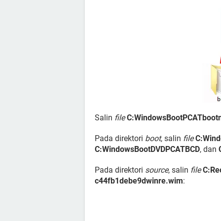
Salin
file
C:WindowsBootPCATboot
Pada direktori
boot
, salin
file
C:Wind
C:WindowsBootDVDPCATBCD
, dan
Pada direktori
source
, salin
file
C:Re
c44fb1debe9dwinre.wim
: