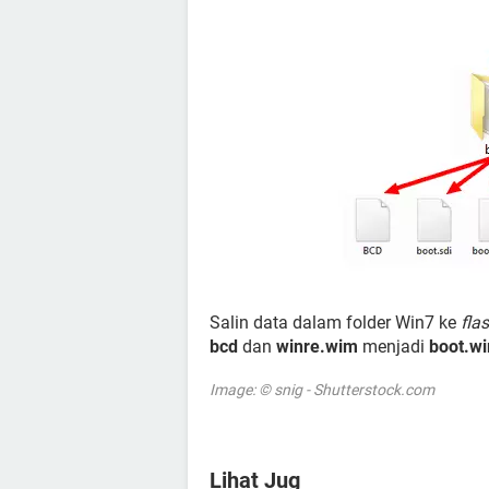
Salin data dalam folder Win7 ke
fla
bcd
dan
winre.wim
menjadi
boot.w
Image: © snig - Shutterstock.com
Lihat Jug