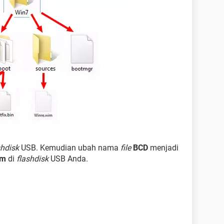
shdisk
USB. Kemudian ubah nama
file
BCD
menjadi
im
di
flashdisk
USB Anda.