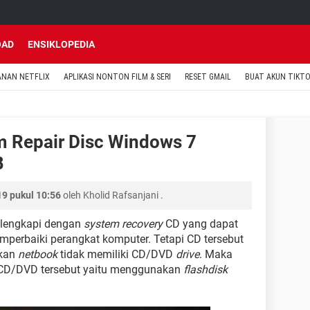
OAD
ENSIKLOPEDIA
ANAN NETFLIX
APLIKASI NONTON FILM & SERI
RESET GMAIL
BUAT AKUN TIKT
 Repair Disc Windows 7
B
9 pukul 10:56
oleh
Kholid Rafsanjani
.
ilengkapi dengan
system recovery
CD yang dapat
perbaiki perangkat komputer. Tetapi CD tersebut
akan
netbook
tidak memiliki CD/DVD
drive
. Maka
n CD/DVD tersebut yaitu menggunakan
flashdisk