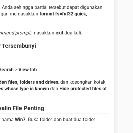
i Anda sehingga partisi tersebut dapat digunakan
dengan memasukkan
format fs=fat32 quick
,
mmand prompt
, masukkan
exit
dua kali.
r Tersembunyi
 Search
>
View tab
.
en files, folders and drives
, dan kosongkan kotak
les whose type is known
dan
Hide protected files of
lin File Penting
n nama
Win7
. Buka folder, dan buat dua folder