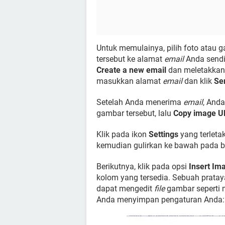
Untuk memulainya, pilih foto atau
tersebut ke alamat
email
Anda sendi
Create a new email
dan meletakka
masukkan alamat
email
dan klik
Se
Setelah Anda menerima
email
, And
gambar tersebut, lalu
Copy image U
Klik pada ikon
Settings
yang terleta
kemudian gulirkan ke bawah pada 
Berikutnya, klik pada opsi
Insert Im
kolom yang tersedia. Sebuah prat
dapat mengedit
file
gambar seperti
Anda menyimpan pengaturan Anda: