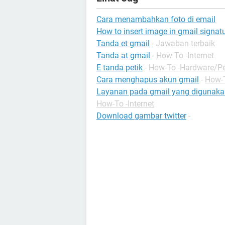
Cara menambahkan foto di email
How to insert image in gmail signatu
Tanda et gmail
- Jawaban terbaik
Tanda at gmail
-
How-To -Internet
E tanda petik
-
How-To -Hardware/Pe
Cara menghapus akun gmail
-
How-T
Layanan pada gmail yang digunaka
How-To -Internet
Download gambar twitter
-