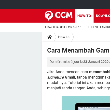
HOW-TO
DOWNL
TIDAK BISA AKSES 192.168.1.1
BERHENTI LANGG
How-to
Cara Menambah Gamb
Dernière mise à jour le
23 Januari 2020 
Jika Anda mencari cara
menambahka
signature
Gmail
, tanpa menggunakan
mudahnya. Tutorial ini akan mem
menjadi tanda tangan Anda, sehing