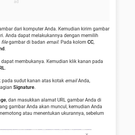
 gambar dari komputer Anda. Kemudian kirim gambar
ri. Anda dapat melakukannya dengan memilih
n
file
gambar di badan
email
. Pada kolom
CC
,
nd
.
a dapat membukanya. Kemudian klik kanan pada
RL
.
k pada sudut kanan atas kotak
email
Anda,
bagian
Signature
.
age
, dan masukkan alamat URL gambar Anda di
ayang gambar Anda akan muncul, kemudian Anda
 memotong atau menentukan ukurannya, sebelum