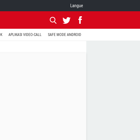
Langue
OK
APLIKASI VIDEO-CALL
SAFE MODE ANDROID
RESET CLASH OF CLANS
KODE