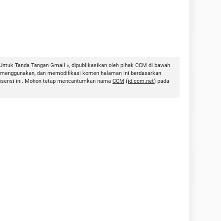
ntuk Tanda Tangan Gmail », dipublikasikan oleh pihak CCM di bawah
, menggunakan, dan memodifikasi konten halaman ini berdasarkan
h lisensi ini. Mohon tetap mencantumkan nama
CCM
(
id.ccm.net
) pada