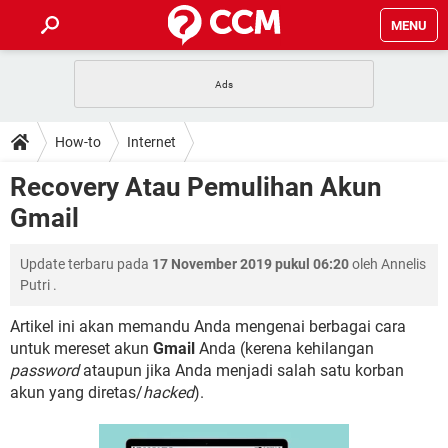
MENU
HALAMAN UTAMA
TIDAK BISA AKSES 192.168.1.1
BERHENTI LANGGANAN NETFLIX
HOW-TO
How-to
Internet
APLIKASI NONTON FILM & SERI
RESET GMAIL
SAFE MODE ANDROID
RESET CLASH OF CLANS
DOWNLOAD
Recovery Atau Pemulihan Akun
BUAT AKUN TIKTOK
APLIKASI VIDEO-CALL
KODE RAHASIA NETFLIX
Gmail
ADOBE PREMIERE PRO
INSTAGRAM UNTUK PC
FORUM
TEWAS HOLDEM UNTUK IPHONE
Update terbaru pada
17 November 2019 pukul 06:20
oleh
Annelis
Lupa Password Gmail
WiFi Tidak Berfungsi
ENSIKLOPEDIA
Putri
.
Reset Akun Facebook yang di-Hack
Front Office dan Back Office
OOP - Data Enkapsulasi
Artikel ini akan memandu Anda mengenai berbagai cara
untuk mereset akun
Gmail
Anda (kerena kehilangan
Jenis-jenis Network atau Jaringan
password
ataupun jika Anda menjadi salah satu korban
akun yang diretas/
hacked
).