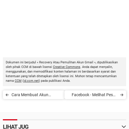
Dokumen ini berjudul « Recovery Atau Pemulihan Akun Gmail », dipublikasikan
oleh pihak CCM di bawah lisensi
Creative Commons
. Anda dapat menyalin,
menggunakan, dan memodifikasi konten halaman ini berdasarkan syarat dan
ketentuan yang telah ditetapkan oleh lisensi ini. Mohon tetap mencantumkan
nama
CCM
(
id.ccm.net
) pada publikasi Anda.
Cara Membuat Akun
Facebook - Melihat Pesan
Hotmail
yang Diarsipkan
LIHAT JUG