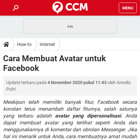
MENU
HALAMAN UTAMA
TIDAK BISA AKSES 192.168.1.1
BERHENTI LANGGANAN NETFLIX
HOW-TO
How-to
Internet
APLIKASI NONTON FILM & SERI
RESET GMAIL
SAFE MODE ANDROID
RESET CLASH OF CLANS
DOWNLOAD
Cara Membuat Avatar untuk
BUAT AKUN TIKTOK
APLIKASI VIDEO-CALL
KODE RAHASIA NETFLIX
Facebook
ADOBE PREMIERE PRO
INSTAGRAM UNTUK PC
FORUM
TEWAS HOLDEM UNTUK IPHONE
Update terbaru pada
4 November 2020 pukul 11:43
oleh
Annelis
Lupa Password Gmail
WiFi Tidak Berfungsi
ENSIKLOPEDIA
Putri
.
Reset Akun Facebook yang di-Hack
Front Office dan Back Office
OOP - Data Enkapsulasi
Meskipun telah memiliki banyak fitur, Facebook secara
konstan terus menambah daftar fiturnya, salah satunya
Jenis-jenis Network atau Jaringan
yang terbaru adalah
avatar yang dipersonalisasi
. Anda
dapat membuat avatar yang terlihat seperti Anda dan
menggunakannya di komentar dan obrolan Messenger. Jika
hal ini menarik untuk Anda, cara membuatnya amat mudah