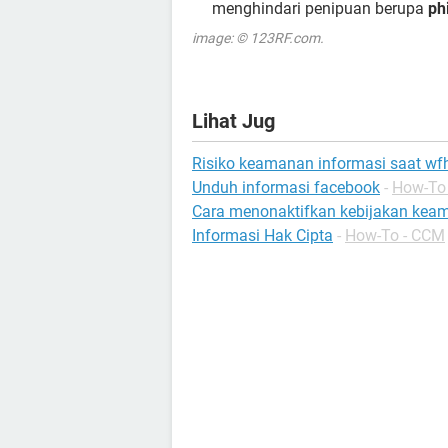
menghindari penipuan berupa
ph
image: © 123RF.com.
Lihat Jug
Risiko keamanan informasi saat wf
Unduh informasi facebook
-
How-To 
Cara menonaktifkan kebijakan ke
Informasi Hak Cipta
-
How-To - CCM