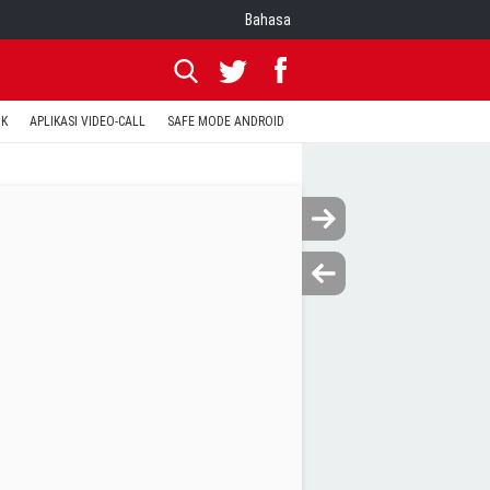
Bahasa
OK
APLIKASI VIDEO-CALL
SAFE MODE ANDROID
RESET CLASH OF CLANS
KODE