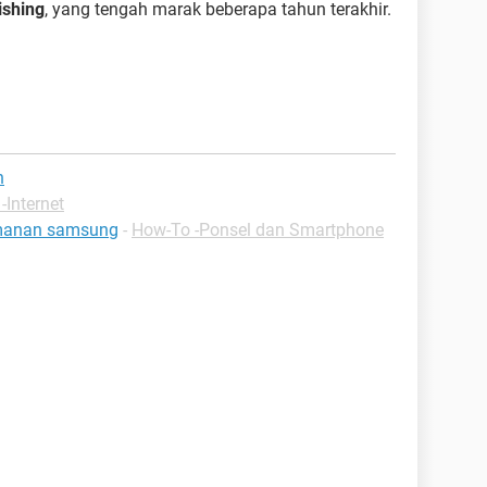
ishing
, yang tengah marak beberapa tahun terakhir.
h
-Internet
amanan samsung
-
How-To -Ponsel dan Smartphone