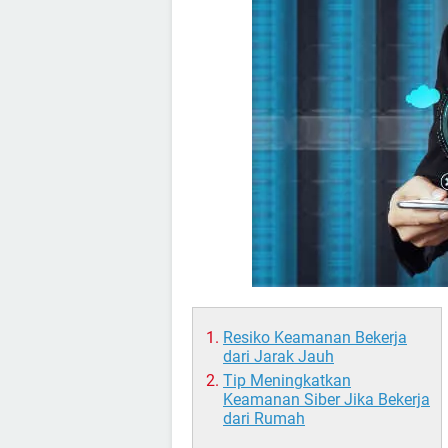
Resiko Keamanan Bekerja
dari Jarak Jauh
Tip Meningkatkan
Keamanan Siber Jika Bekerja
dari Rumah