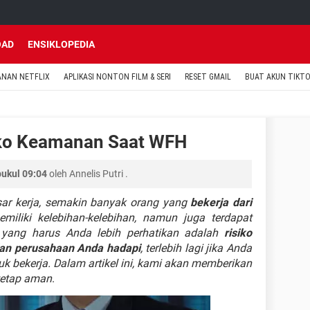
OAD
ENSIKLOPEDIA
ANAN NETFLIX
APLIKASI NONTON FILM & SERI
RESET GMAIL
BUAT AKUN TIKT
iko Keamanan Saat WFH
pukul 09:04
oleh
Annelis Putri
.
ar kerja, semakin banyak orang yang
bekerja dari
miliki kelebihan-kelebihan, namun juga terdapat
 yang harus Anda lebih perhatikan adalah
risiko
an perusahaan Anda hadapi
, terlebih lagi jika Anda
 bekerja. Dalam artikel ini, kami akan memberikan
tetap aman
.