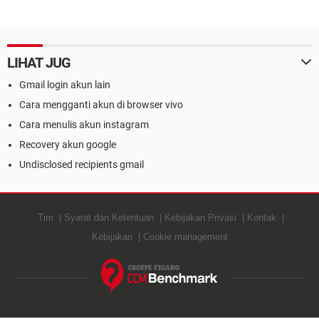
Akun Yahoo
Akun Media Sosial
LIHAT JUG
Gmail login akun lain
Cara mengganti akun di browser vivo
Cara menulis akun instagram
Recovery akun google
Undisclosed recipients gmail
Tim
Syarat dan Ketentuan
Kebijakan Privasi
Kontak
Kebijakan
Cookie management