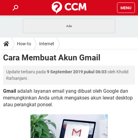
MENU
HALAMAN UTAMA
TIDAK BISA AKSES 192.168.1.1
BERHENTI LANGGANAN NETFLIX
HOW-TO
How-to
Internet
APLIKASI NONTON FILM & SERI
RESET GMAIL
SAFE MODE ANDROID
RESET CLASH OF CLANS
DOWNLOAD
Cara Membuat Akun Gmail
BUAT AKUN TIKTOK
APLIKASI VIDEO-CALL
KODE RAHASIA NETFLIX
ADOBE PREMIERE PRO
INSTAGRAM UNTUK PC
FORUM
Update terbaru pada
9 September 2019 pukul 06:03
oleh
Kholid
TEWAS HOLDEM UNTUK IPHONE
Rafsanjani
.
Lupa Password Gmail
WiFi Tidak Berfungsi
ENSIKLOPEDIA
Gmail
adalah layanan email yang dibuat oleh Google dan
Reset Akun Facebook yang di-Hack
memungkinkan Anda untuk mengakses akun lewat desktop
Front Office dan Back Office
OOP - Data Enkapsulasi
atau perangkat ponsel.
Jenis-jenis Network atau Jaringan