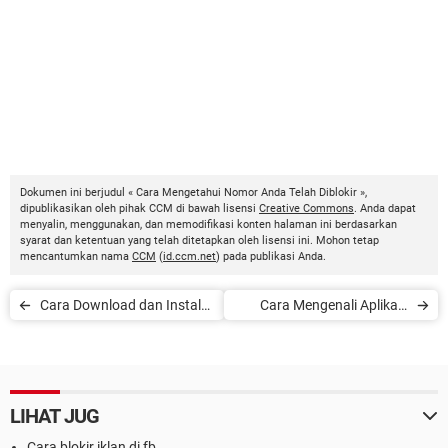
Dokumen ini berjudul « Cara Mengetahui Nomor Anda Telah Diblokir »,
dipublikasikan oleh pihak CCM di bawah lisensi
Creative Commons
. Anda dapat
menyalin, menggunakan, dan memodifikasi konten halaman ini berdasarkan
syarat dan ketentuan yang telah ditetapkan oleh lisensi ini. Mohon tetap
mencantumkan nama
CCM
(
id.ccm.net
) pada publikasi Anda.
Cara Download dan Instal
Cara Mengenali Aplikasi
Aplikasi Lama di iOS
Palsu
LIHAT JUG
Cara blokir iklan di fb