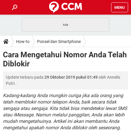
MENU
HALAMAN UTAMA
TIDAK BISA AKSES 192.168.1.1
BERHENTI LANGGANAN NETFLIX
HOW-TO
How-to
Ponsel dan Smartphone
APLIKASI NONTON FILM & SERI
RESET GMAIL
SAFE MODE ANDROID
RESET CLASH OF CLANS
DOWNLOAD
Cara Mengetahui Nomor Anda Telah
BUAT AKUN TIKTOK
APLIKASI VIDEO-CALL
KODE RAHASIA NETFLIX
Diblokir
ADOBE PREMIERE PRO
INSTAGRAM UNTUK PC
FORUM
TEWAS HOLDEM UNTUK IPHONE
Update terbaru pada
29 Oktober 2019 pukul 01:49
oleh
Annelis
Lupa Password Gmail
WiFi Tidak Berfungsi
ENSIKLOPEDIA
Putri
.
Reset Akun Facebook yang di-Hack
Front Office dan Back Office
OOP - Data Enkapsulasi
Kadang-kadang Anda mungkin curiga jika ada orang yang
telah memblokir nomor telepon Anda, baik secara tidak
Jenis-jenis Network atau Jaringan
sengaja atau sengaja. Kita tidak bisa mendeteksi lewat SMS
atau iMessage. Namun melalui panggilan, Anda akan lebih
mudah mengetahuinya. Artikel ini akan membantu Anda
mengetahui apakah nomor Anda diblokir oleh seseorang.