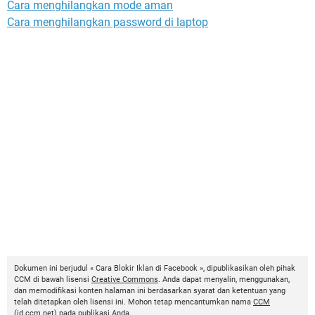
Cara menghilangkan mode aman
Cara menghilangkan password di laptop
Dokumen ini berjudul « Cara Blokir Iklan di Facebook », dipublikasikan oleh pihak
CCM di bawah lisensi
Creative Commons
. Anda dapat menyalin, menggunakan,
dan memodifikasi konten halaman ini berdasarkan syarat dan ketentuan yang
telah ditetapkan oleh lisensi ini. Mohon tetap mencantumkan nama
CCM
(
id.ccm.net
) pada publikasi Anda.