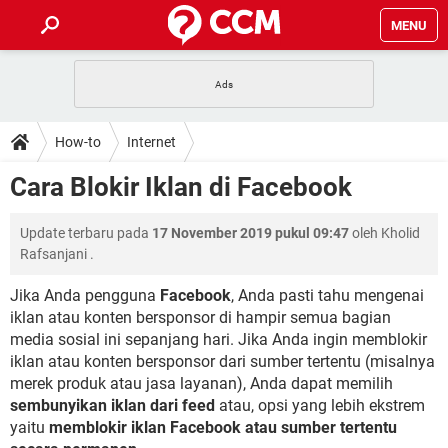
MENU
HALAMAN UTAMA
TIDAK BISA AKSES 192.168.1.1
BERHENTI LANGGANAN NETFLIX
HOW-TO
How-to
Internet
APLIKASI NONTON FILM & SERI
RESET GMAIL
SAFE MODE ANDROID
RESET CLASH OF CLANS
DOWNLOAD
Cara Blokir Iklan di Facebook
BUAT AKUN TIKTOK
APLIKASI VIDEO-CALL
KODE RAHASIA NETFLIX
ADOBE PREMIERE PRO
INSTAGRAM UNTUK PC
FORUM
Update terbaru pada
17 November 2019 pukul 09:47
oleh
Kholid
TEWAS HOLDEM UNTUK IPHONE
Rafsanjani
.
Lupa Password Gmail
WiFi Tidak Berfungsi
ENSIKLOPEDIA
Jika Anda pengguna
Facebook
, Anda pasti tahu mengenai
Reset Akun Facebook yang di-Hack
iklan atau konten bersponsor di hampir semua bagian
Front Office dan Back Office
OOP - Data Enkapsulasi
media sosial ini sepanjang hari. Jika Anda ingin memblokir
Jenis-jenis Network atau Jaringan
iklan atau konten bersponsor dari sumber tertentu (misalnya
merek produk atau jasa layanan), Anda dapat memilih
sembunyikan iklan dari feed
atau, opsi yang lebih ekstrem
yaitu
memblokir iklan Facebook atau sumber tertentu