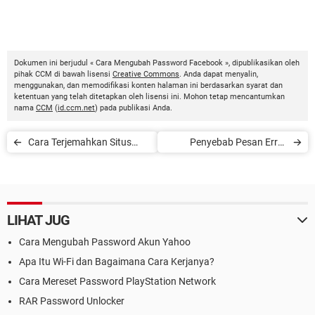
Dokumen ini berjudul « Cara Mengubah Password Facebook », dipublikasikan oleh
pihak CCM di bawah lisensi
Creative Commons
. Anda dapat menyalin,
menggunakan, dan memodifikasi konten halaman ini berdasarkan syarat dan
ketentuan yang telah ditetapkan oleh lisensi ini. Mohon tetap mencantumkan
nama
CCM
(
id.ccm.net
) pada publikasi Anda.
Cara Terjemahkan Situs
Penyebab Pesan Error
Web, Dokumen, dan Pesan
HTTP 500 dan Cara
Teks SMS
Memperbaikinya
LIHAT JUG
Cara Mengubah Password Akun Yahoo
Apa Itu Wi-Fi dan Bagaimana Cara Kerjanya?
Cara Mereset Password PlayStation Network
RAR Password Unlocker