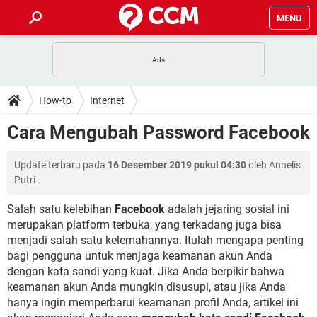
MENU
HALAMAN UTAMA
TIDAK BISA AKSES 192.168.1.1
BERHENTI LANGGANAN NETFLIX
HOW-TO
How-to
Internet
APLIKASI NONTON FILM & SERI
RESET GMAIL
SAFE MODE ANDROID
RESET CLASH OF CLANS
DOWNLOAD
Cara Mengubah Password Facebook
BUAT AKUN TIKTOK
APLIKASI VIDEO-CALL
KODE RAHASIA NETFLIX
ADOBE PREMIERE PRO
INSTAGRAM UNTUK PC
FORUM
Update terbaru pada
16 Desember 2019 pukul 04:30
oleh
Annelis
TEWAS HOLDEM UNTUK IPHONE
Putri
.
Lupa Password Gmail
WiFi Tidak Berfungsi
ENSIKLOPEDIA
Salah satu kelebihan
Facebook
adalah jejaring sosial ini
Reset Akun Facebook yang di-Hack
merupakan platform terbuka, yang terkadang juga bisa
Front Office dan Back Office
OOP - Data Enkapsulasi
menjadi salah satu kelemahannya. Itulah mengapa penting
Jenis-jenis Network atau Jaringan
bagi pengguna untuk menjaga keamanan akun Anda
dengan kata sandi yang kuat. Jika Anda berpikir bahwa
keamanan akun Anda mungkin disusupi, atau jika Anda
hanya ingin memperbarui keamanan profil Anda, artikel ini