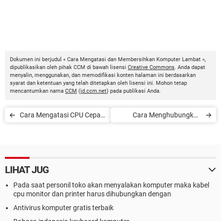
Dokumen ini berjudul « Cara Mengatasi dan Membersihkan Komputer Lambat »,
dipublikasikan oleh pihak CCM di bawah lisensi
Creative Commons
. Anda dapat
menyalin, menggunakan, dan memodifikasi konten halaman ini berdasarkan
syarat dan ketentuan yang telah ditetapkan oleh lisensi ini. Mohon tetap
mencantumkan nama
CCM
(
id.ccm.net
) pada publikasi Anda.
Cara Mengatasi CPU Cepat
Cara Menghubungkan
Panas
Laptop ke Samsung Smart
TV
LIHAT JUG
Pada saat personil toko akan menyalakan komputer maka kabel
cpu monitor dan printer harus dihubungkan dengan
Antivirus komputer gratis terbaik