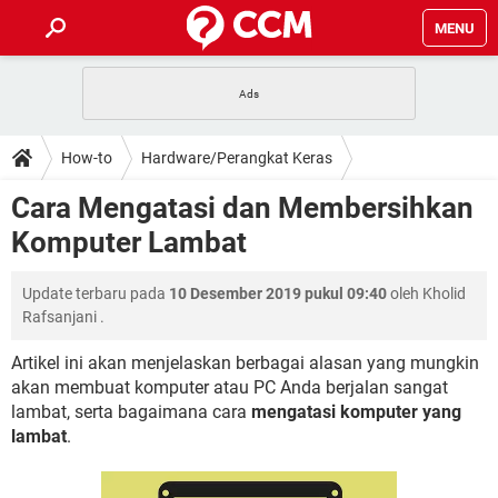
MENU
HALAMAN UTAMA
TIDAK BISA AKSES 192.168.1.1
BERHENTI LANGGANAN NETFLIX
HOW-TO
How-to
Hardware/Perangkat Keras
APLIKASI NONTON FILM & SERI
RESET GMAIL
SAFE MODE ANDROID
RESET CLASH OF CLANS
DOWNLOAD
Cara Mengatasi dan Membersihkan
BUAT AKUN TIKTOK
APLIKASI VIDEO-CALL
KODE RAHASIA NETFLIX
Komputer Lambat
ADOBE PREMIERE PRO
INSTAGRAM UNTUK PC
FORUM
TEWAS HOLDEM UNTUK IPHONE
Update terbaru pada
10 Desember 2019 pukul 09:40
oleh
Kholid
Lupa Password Gmail
WiFi Tidak Berfungsi
ENSIKLOPEDIA
Rafsanjani
.
Reset Akun Facebook yang di-Hack
Front Office dan Back Office
OOP - Data Enkapsulasi
Artikel ini akan menjelaskan berbagai alasan yang mungkin
akan membuat komputer atau PC Anda berjalan sangat
Jenis-jenis Network atau Jaringan
lambat, serta bagaimana cara
mengatasi komputer yang
lambat
.