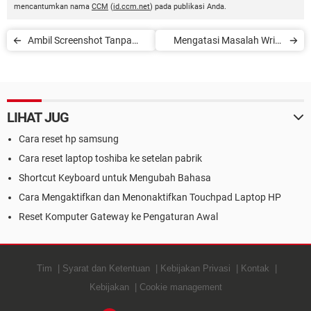
mencantumkan nama
CCM
(
id.ccm.net
) pada publikasi Anda.
Ambil Screenshot Tanpa
Mengatasi Masalah Write
Tombol Print Screen
Protection Flash Disk
LIHAT JUG
Cara reset hp samsung
Cara reset laptop toshiba ke setelan pabrik
Shortcut Keyboard untuk Mengubah Bahasa
Cara Mengaktifkan dan Menonaktifkan Touchpad Laptop HP
Reset Komputer Gateway ke Pengaturan Awal
Tim
Syarat dan Ketentuan
Kebijakan Privasi
Kontak
Kebijakan
Cookie management