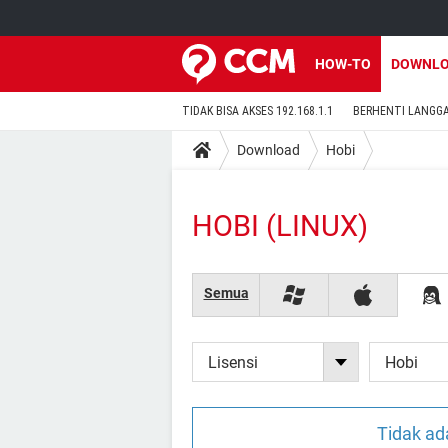
HOW-TO
DOWNL
TIDAK BISA AKSES 192.168.1.1
BERHENTI LANGG
Download
Hobi
HOBI (LINUX)
Semua
Lisensi
Hobi
Tidak ad