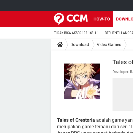
HOW-TO
DOWNL
TIDAK BISA AKSES 192.168.1.1
BERHENTI LANGG
Download
Video Games
Tales o
Developer:
B
Tales of Crestoria
adalah game yang
merupakan game terbaru dari seri "T