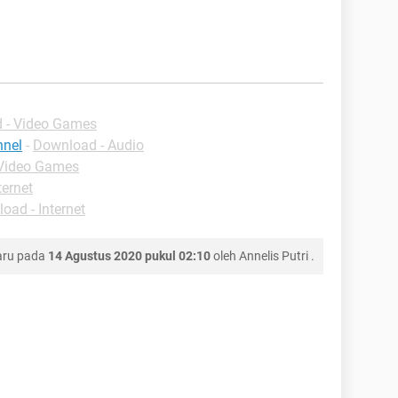
 - Video Games
nnel
-
Download - Audio
Video Games
ternet
oad - Internet
aru pada
14 Agustus 2020 pukul 02:10
oleh
Annelis Putri
.