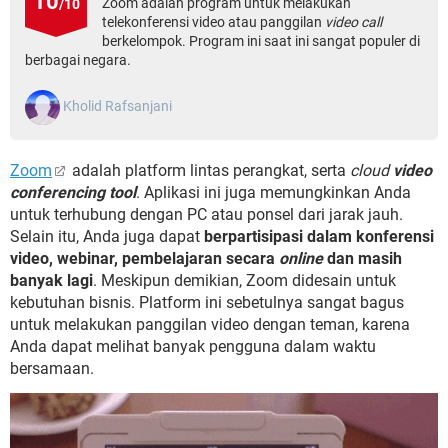
10
Zoom adalah program untuk melakukan
/10
telekonferensi video atau panggilan
video call
berkelompok. Program ini saat ini sangat populer di
berbagai negara.
Kholid Rafsanjani
Zoom
adalah platform lintas perangkat, serta
cloud
video
conferencing tool
. Aplikasi ini juga memungkinkan Anda
untuk terhubung dengan PC atau ponsel dari jarak jauh.
Selain itu, Anda juga dapat
berpartisipasi dalam konferensi
video, webinar, pembelajaran secara
online
dan masih
banyak lagi
. Meskipun demikian, Zoom didesain untuk
kebutuhan bisnis. Platform ini sebetulnya sangat bagus
untuk melakukan panggilan video dengan teman, karena
Anda dapat melihat banyak pengguna dalam waktu
bersamaan.