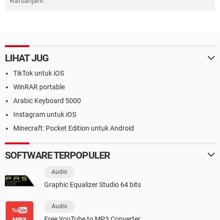
Rafsanjani
.
LIHAT JUG
TikTok untuk iOS
WinRAR portable
Arabic Keyboard 5000
Instagram untuk iOS
Minecraft: Pocket Edition untuk Android
SOFTWARE TERPOPULER
Audio
Graphic Equalizer Studio 64 bits
Audio
Free YouTube to MP3 Converter