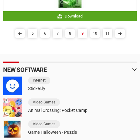
Download
5
6
7
8
9
10
11
NEW SOFTWARE
Internet
Sticker.ly
Video Games
Animal Crossing: Pocket Camp
Video Games
Game Halloween - Puzzle