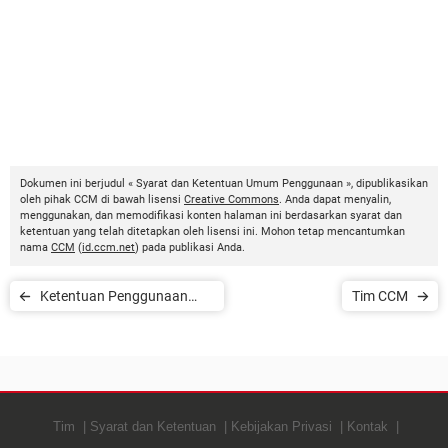
Dokumen ini berjudul « Syarat dan Ketentuan Umum Penggunaan », dipublikasikan
oleh pihak CCM di bawah lisensi
Creative Commons
. Anda dapat menyalin,
menggunakan, dan memodifikasi konten halaman ini berdasarkan syarat dan
ketentuan yang telah ditetapkan oleh lisensi ini. Mohon tetap mencantumkan
nama
CCM
(
id.ccm.net
) pada publikasi Anda.
Ketentuan Penggunaan
Tim CCM
CCM.net
Tim
Syarat dan Ketentuan
Kebijakan Privasi
Kontak