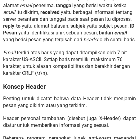
alamat
email
penerima,
tanggal
yang berisi waktu ketika
email
itu dikirim,
received
yaitu berbagai informasi tentang
server perantara dan tanggal pada saat pesan itu diproses,
reply-to
yaitu alamat balasan,
subjek
yaitu subjek pesan,
ID
Pesan
yaitu identifikasi unik sebuah pesan,
badan
email
yang berisi pesan yang terpisah dari
header
oleh suatu baris.
Email
terdiri atas baris yang dapat ditampilkan oleh 7-bit
karakter US-ASCII. Setiap baris memiliki maksimum 76
karakter, untuk alasan kompatibilitas dan berakhir dengan
karakter CRLF (\r\n).
Konsep Header
Penting untuk dicatat bahwa data Header tidak menjamin
pesan yang dikirim atau yang terkirim.
Header personal tambahan (disebut juga X-Header) dapat
diatur untuk memberikan informasi yang sesuai.
Beberapa program perangkat lunak anti-
spam
menandai