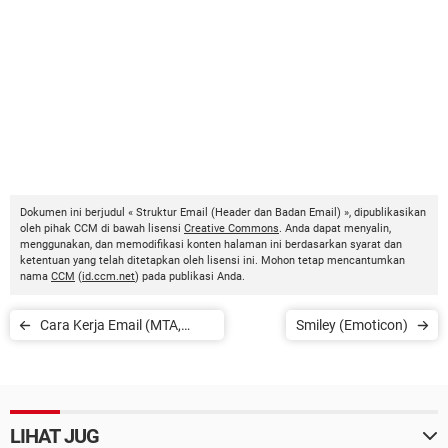
Dokumen ini berjudul « Struktur Email (Header dan Badan Email) », dipublikasikan
oleh pihak CCM di bawah lisensi
Creative Commons
. Anda dapat menyalin,
menggunakan, dan memodifikasi konten halaman ini berdasarkan syarat dan
ketentuan yang telah ditetapkan oleh lisensi ini. Mohon tetap mencantumkan
nama
CCM
(
id.ccm.net
) pada publikasi Anda.
Cara Kerja Email (MTA,
Smiley (Emoticon)
MDA, MUA)
LIHAT JUG