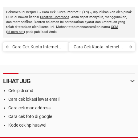
Dokumen ini berjudul « Cara Cek Kuota Internet 3 (Tri) », dipublikasikan oleh pihak
CCM di bawah lisensi
Creative Commons
. Anda dapat menyalin, menggunakan,
dan memodifikasi konten halaman ini berdasarkan syarat dan ketentuan yang
telah ditetapkan oleh lisensi ini. Mohon tetap mencantumkan nama
CCM
(
id.ccm.net
) pada publikasi Anda.
Cara Cek Kuota Internet
Cara Cek Kuota Internet XL
Indosat Ooredoo
Axiata
LIHAT JUG
Cek ip di cmd
Cara cek lokasi lewat email
Cara cek mac address
Cara cek foto di google
Kode cek hp huawei