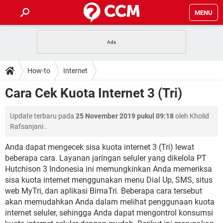
MENU
HALAMAN UTAMA
TIDAK BISA AKSES 192.168.1.1
BERHENTI LANGGANAN NETFLIX
HOW-TO
How-to
Internet
APLIKASI NONTON FILM & SERI
RESET GMAIL
SAFE MODE ANDROID
RESET CLASH OF CLANS
DOWNLOAD
Cara Cek Kuota Internet 3 (Tri)
BUAT AKUN TIKTOK
APLIKASI VIDEO-CALL
KODE RAHASIA NETFLIX
ADOBE PREMIERE PRO
INSTAGRAM UNTUK PC
FORUM
Update terbaru pada
25 November 2019 pukul 09:18
oleh
Kholid
TEWAS HOLDEM UNTUK IPHONE
Rafsanjani
.
Lupa Password Gmail
WiFi Tidak Berfungsi
ENSIKLOPEDIA
Anda dapat mengecek sisa kuota internet 3 (Tri) lewat
Reset Akun Facebook yang di-Hack
beberapa cara. Layanan jaringan seluler yang dikelola PT
Front Office dan Back Office
OOP - Data Enkapsulasi
Hutchison 3 Indonesia ini memungkinkan Anda memeriksa
Jenis-jenis Network atau Jaringan
sisa kuota internet menggunakan menu Dial Up, SMS, situs
web MyTri, dan aplikasi BimaTri. Beberapa cara tersebut
akan memudahkan Anda dalam melihat penggunaan kuota
internet seluler, sehingga Anda dapat mengontrol konsumsi