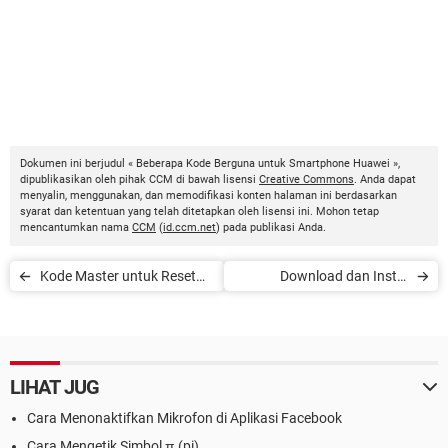
Dokumen ini berjudul « Beberapa Kode Berguna untuk Smartphone Huawei »,
dipublikasikan oleh pihak CCM di bawah lisensi
Creative Commons
. Anda dapat
menyalin, menggunakan, dan memodifikasi konten halaman ini berdasarkan
syarat dan ketentuan yang telah ditetapkan oleh lisensi ini. Mohon tetap
mencantumkan nama
CCM
(
id.ccm.net
) pada publikasi Anda.
Kode Master untuk Reset
Download dan Instal
Ponsel Samsung
Aplikasi ke BlackBerry Curve
8520
LIHAT JUG
Cara Menonaktifkan Mikrofon di Aplikasi Facebook
Cara Mengetik Simbol π (pi)