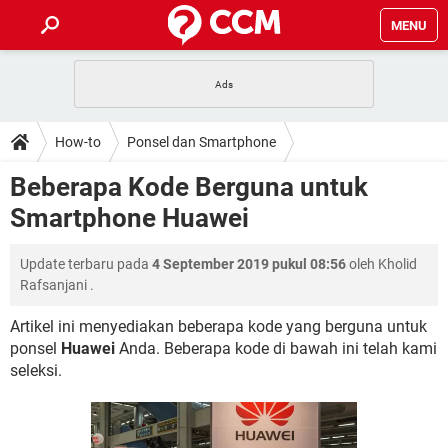
MENU
HALAMAN UTAMA
TIDAK BISA AKSES 192.168.1.1
BERHENTI LANGGANAN NETFLIX
HOW-TO
How-to
Ponsel dan Smartphone
APLIKASI NONTON FILM & SERI
RESET GMAIL
SAFE MODE ANDROID
RESET CLASH OF CLANS
DOWNLOAD
Beberapa Kode Berguna untuk
BUAT AKUN TIKTOK
APLIKASI VIDEO-CALL
KODE RAHASIA NETFLIX
Smartphone Huawei
ADOBE PREMIERE PRO
INSTAGRAM UNTUK PC
FORUM
TEWAS HOLDEM UNTUK IPHONE
Update terbaru pada
4 September 2019 pukul 08:56
oleh
Kholid
Lupa Password Gmail
WiFi Tidak Berfungsi
ENSIKLOPEDIA
Rafsanjani
.
Reset Akun Facebook yang di-Hack
Front Office dan Back Office
OOP - Data Enkapsulasi
Artikel ini menyediakan beberapa kode yang berguna untuk
ponsel
Huawei
Anda. Beberapa kode di bawah ini telah kami
Jenis-jenis Network atau Jaringan
seleksi.